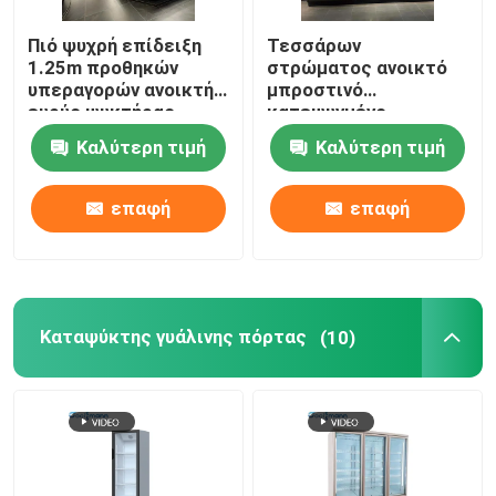
Πιό ψυχρή επίδειξη
Τεσσάρων
1.25m προθηκών
στρώματος ανοικτό
υπεραγορών ανοικτή
μπροστινό
ευρύς ψυκτήρας
κατεψυγμένο
γραφείου λαχανικών
επίδειξης
Καλύτερη τιμή
Καλύτερη τιμή
φρούτων
περίπτωσης αέρα
δοχείο ψύξης ραφιών
κουρτινών
επαφή
επαφή
διευθετήσιμο
Καταψύκτης γυάλινης πόρτας
(10)