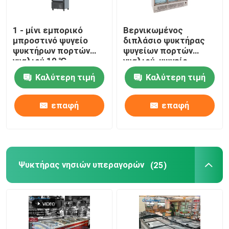
1 - μίνι εμπορικό
Βερνικωμένος
μπροστινό ψυγείο
διπλάσιο ψυκτήρας
ψυκτήρων πορτών
ψυγείων πορτών
γυαλιού 10 ℃
γυαλιού, ψυγείο
επίδειξης ποτών
Καλύτερη τιμή
Καλύτερη τιμή
1260L των οδηγήσεων
επαφή
επαφή
Ψυκτήρας νησιών υπεραγορών
(25)