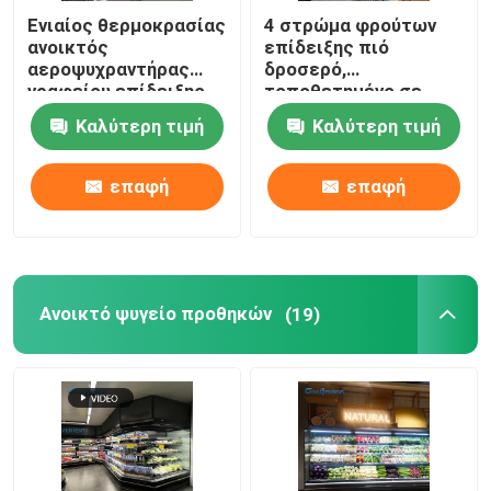
Ενιαίος θερμοκρασίας
4 στρώμα φρούτων
ανοικτός
επίδειξης πιό
αεροψυχραντήρας
δροσερό,
γραφείου επίδειξης
τοποθετημένο σε
πιό ψυχρός κάθετος
στρώματα αέρα
Καλύτερη τιμή
Καλύτερη τιμή
ψυγείο επίδειξης
κουρτινών φυτικό
επαφή
επαφή
Ανοικτό ψυγείο προθηκών
(19)