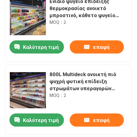
Ενιαίο ψυγείο επίδειξης
θερμοκρασίας ανοικτό
μπροστινό, κάθετο ψυγείο
περίπτωσης επίδειξης
MOQ：2
Καλύτερη τιμή
επαφή
800L Multideck ανοικτή πιό
ψυχρή φυτική επίδειξη
στρωμάτων υπεραγορών
διευθετήσιμη
MOQ：2
Καλύτερη τιμή
επαφή