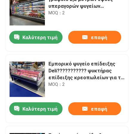
υπεραγορών ψυγείων
επίδειξης
MOQ：2
Καλύτερη τιμή
επαφή
Εμπορικό ψυγείο επίδειξης
Deli??????????? ψυκτήρας
επίδειξης κρεοπωλείων για το
κατάστημα κρέατος
MOQ：2
Καλύτερη τιμή
επαφή