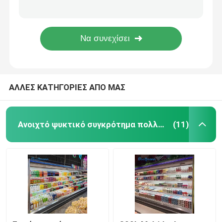
Αέρα εμπόρων ανοικτό γραφείο ψυγείων επίδειξης πιό ψυχρό που δροσίζει την κοίλη δευτερεύουσα επιτροπή γυαλιού
Φυτικό δοχείο ψύξης επίδειξης οδηγήσεων, υπαίθριο ψυγείο γραφείου εμπόρων φρούτων
Ανοικτό ψυγείο προθηκών
1200L Multideck ανοικτή πιό ψυχρή ηλεκτρονική επίδειξη ψυγείων ελεγκτών εμπορική
Αυτόματος ξεπαγώστε την κατεψυγμένη προθήκη επίδειξης, ανοικτό πιό ψυχρό ψυγείο 1200L
Καταψύκτης γυάλινης πόρτας
ΑΛΛΕΣ ΚΑΤΗΓΟΡΙΕΣ ΑΠΟ ΜΑΣ
Ψυκτήρας νησιών υπεραγορών
Καταψύκτης με επίδειξη κρέατος
Ανοιχτό ψυκτικό συγκρότημα πολλαπλών καταστρωμάτων
(11)
Ψυγείο Deli Display
Δοχείο ψύξης επίδειξης τροφίμων
Ψυκτήρας κρύων δωματίων