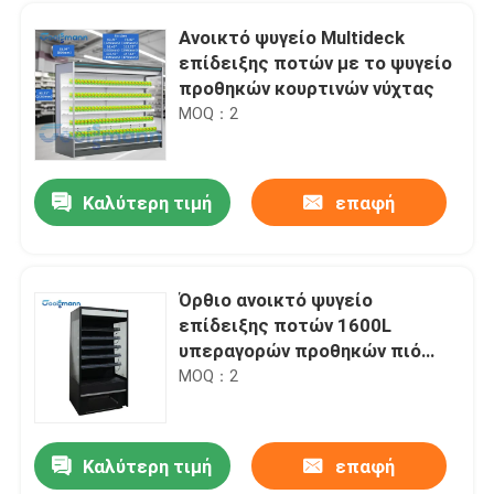
Ανοικτό ψυγείο Multideck
επίδειξης ποτών με το ψυγείο
προθηκών κουρτινών νύχτας
MOQ：2
Καλύτερη τιμή
επαφή
Όρθιο ανοικτό ψυγείο
επίδειξης ποτών 1600L
Σπίτι
υπεραγορών προθηκών πιό
ψυχρό
MOQ：2
Προϊόντα
Καλύτερη τιμή
επαφή
Ο δίσκος ελέγχει τον εξατμιστήρα κρύας αποθήκευσης, εξατμιστήρας δωματίων αιθουσών παγώματος αέρα
Βίντεο