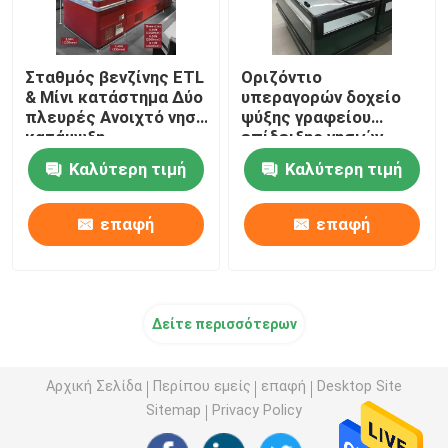
Σταθμός βενζίνης ETL
Οριζόντιο
& Μίνι κατάστημα Δύο
υπεραγορών δοχείο
πλευρές Ανοιχτό νησί
ψύξης γραφείου
κατάψυξη
επίδειξης νησιών
κατεψυγμένο
Καλύτερη τιμή
Καλύτερη τιμή
ψυκτήρας
επαφή
επαφή
Δείτε περισσότερων
Αρχική Σελίδα
Περίπου εμείς
επαφή
Desktop Site
Sitemap
Privacy Policy