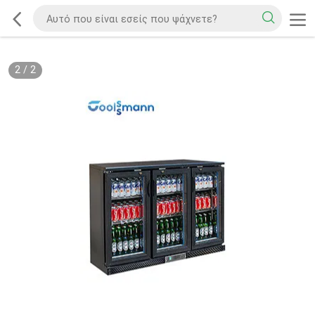
2
/
2