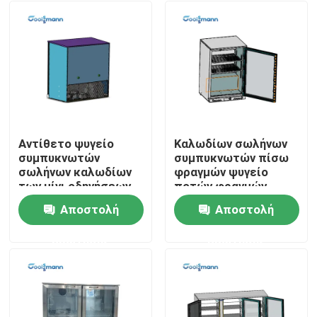
Αντίθετο ψυγείο
Καλωδίων σωλήνων
συμπυκνωτών
συμπυκνωτών πίσω
σωλήνων καλωδίων
φραγμών ψυγείο
των μίνι οδηγήσεων
ποτών φραγμών
Backbar πιό
μπύρας πιό δροσερό,
Αποστολή
Αποστολή
δροσερών
πίσω με 1 πόρτα
Σπίτι
εσωτερικών ελαφρύ
γυαλιού
ερώτησης
ερώτησης
Προϊόντα
Βίντεο