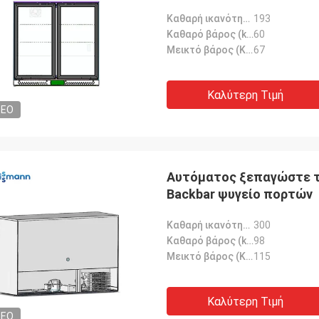
Καθαρή ικανότητα (λ):
193
Καθαρό βάρος (kg):
60
Μεικτό βάρος (KG):
67
Καλύτερη Τιμή
DEO
Αυτόματος ξεπαγώστε το
Backbar ψυγείο πορτών
Καθαρή ικανότητα (λ):
300
Καθαρό βάρος (kg):
98
Μεικτό βάρος (KG):
115
Καλύτερη Τιμή
DEO