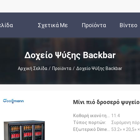
ελίδα
Σχετικά Με
Προϊόντα
Βίντεο
Εμάς
Δοχείο Ψύξης Backbar
Αρχική Σελίδα
/
Προϊόντα
/
Δοχείο Ψύξης Backbar
Μίνι πιό δροσερό ψυγεί
Καθαρή ικανότητα (cu.ft):
11.4
Τύπος πορτών:
Συρόμενη πόρ
Εξωτερικό Dimension-W*D*H:
53.2» × 20,5» 