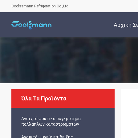
Coolssmann Refrigeration Co.,Ltd.
Αρχική Σ
Όλα Τα Προϊόντα
Ανοιχτό ψυκτικό συγκρότημα
πολλαπλών καταστρωμάτων
Ανοικτό ψυγείο επίδειξης