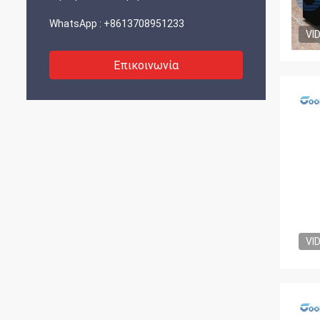
WhatsApp :
+8613708951233
VI
Επικοινωνία
VI