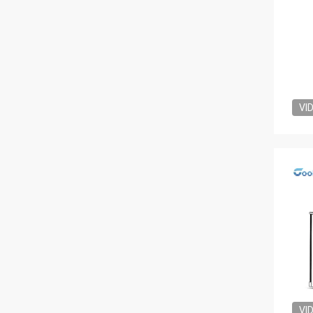
VI
VI