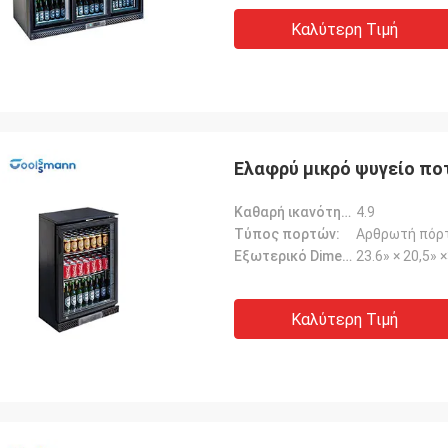
Καλύτερη Τιμή
Ελαφρύ μικρό ψυγείο π
Καθαρή ικανότητα (cu.ft):
4.9
Τύπος πορτών:
Αρθρωτή πόρ
Εξωτερικό Dimension-W*D*H:
23.6» × 20,5» 
Καλύτερη Τιμή