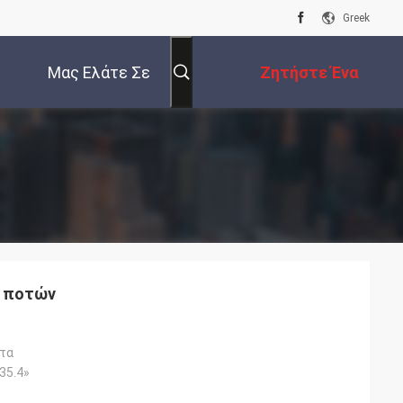
Greek
Μας Ελάτε Σε
Ζητήστε Ένα
Επαφή Με
Απόσπασμα
ο ποτών
τα
×35.4»