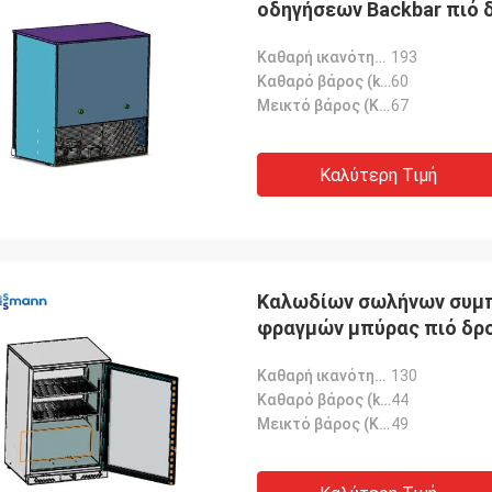
οδηγήσεων Backbar πιό
Καθαρή ικανότητα (λ):
193
Καθαρό βάρος (kg):
60
Μεικτό βάρος (KG):
67
Καλύτερη Τιμή
Καλωδίων σωλήνων συμ
φραγμών μπύρας πιό δρο
Καθαρή ικανότητα (λ):
130
Καθαρό βάρος (kg):
44
Μεικτό βάρος (KG):
49