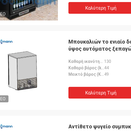
Καλύτερη Τιμή
DEO
Μπουκαλιών το ενιαίο 
ύψος αυτόματος ξεπαγώ
Καθαρή ικανότητα (λ):
130
Καθαρό βάρος (kg):
44
Μεικτό βάρος (KG):
49
Καλύτερη Τιμή
DEO
Αντίθετο ψυγείο συμπυ