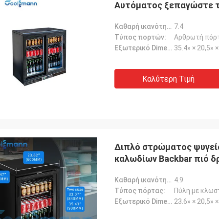
Αυτόματος ξεπαγώστε τ
Καθαρή ικανότητα (cu.ft):
7.4
Τύπος πορτών:
Αρθρωτή πόρ
Εξωτερικό Dimension-W*D*H:
35.4» × 20,5» 
Καλύτερη Τιμή
Λ***ν
λντ είναι ευχάριστος συνεργάτης,
, γνώστης και αισιόδοξος με καλή
της αγγλικής.Τα αγαθά μας
Διπλό στρώματος ψυγεί
στηκαν και αποστέλλονται άμεσα
καλωδίων Backbar πιό δ
τασαν καλά συσκευασμένα και
α με τέλεια λειτουργία..
Καθαρή ικανότητα (cu.ft):
4.9
Τύπος πόρτας:
Πύλη με κλωσ
Εξωτερικό Dimension-W*D*H:
23.6» × 20,5» 