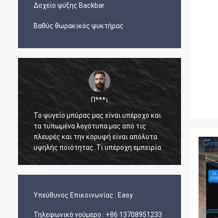
Δοχείο ψύξης Backbar
Βαθύς θωρακικός ψυκτήρας
Π***ι
Το ψυγείο μπύρας μας είναι υπέροχο και
Ο Άρνο
τα τυπωμένα λογότυπα μας από τις
άμεσος
πλευρές και την κορυφή είναι απόλυτα
γνώση 
υψηλής ποιότητας..Τι υπέροχη εμπειρία.
ετοιμά
και έφ
ανέπαφ
Υπεύθυνος Επικοινωνίας :
Easy
Τηλεφωνικό νούμερο :
+86 13708951233