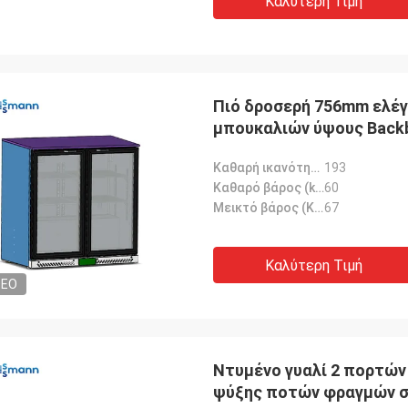
Καλύτερη Τιμή
Πιό δροσερή 756mm ελέ
μπουκαλιών ύψους Backb
Καθαρή ικανότητα (λ):
193
Καθαρό βάρος (kg):
60
Μεικτό βάρος (KG):
67
Καλύτερη Τιμή
DEO
Ντυμένο γυαλί 2 πορτών
ψύξης ποτών φραγμών 