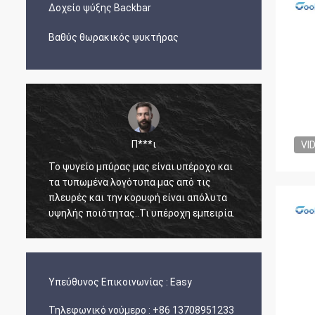
Δοχείο ψύξης Backbar
Βαθύς θωρακικός ψυκτήρας
Π***ι
VI
Το ψυγείο μπύρας μας είναι υπέροχο και
Ο Άρνο
τα τυπωμένα λογότυπα μας από τις
άμεσος
πλευρές και την κορυφή είναι απόλυτα
γνώση 
υψηλής ποιότητας..Τι υπέροχη εμπειρία.
ετοιμά
και έφ
ανέπαφ
Υπεύθυνος Επικοινωνίας :
Easy
Τηλεφωνικό νούμερο :
+86 13708951233