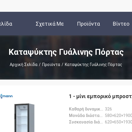
ελίδα
Σχετικά Με
Προϊόντα
Βίντεο
Εμάς
Καταψύκτης Γυάλινης Πόρτας
Αρχική Σελίδα
/
Προϊόντα
/
Καταψύκτης Γυάλινης Πόρτας
1 - μίνι εμπορικό μπροσ
Καθαρή δυναμικότητα-L:
326
Μονάδα διάσταση-χιλ.:
580×620×190
Συσκευασία διάσταση-χιλ.:
620×650×193