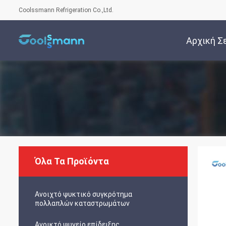
Coolssmann Refrigeration Co.,Ltd.
Αρχική Σ
Όλα Τα Προϊόντα
Ανοιχτό ψυκτικό συγκρότημα
πολλαπλών καταστρωμάτων
Ανοικτό ψυγείο επίδειξης