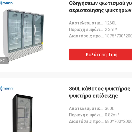
Οδηγήσεων φωτισμού γυ
αεριοποίησης ψυκτήρων 
Αποτελεσματικός όγκος:
1260L
Περιοχή εμφάνισης:
2.3m ²
Διαστάσεις προϊόντος:
1875*700*20
Καλύτερη Τιμή
Λ***ν
DEO
λντ είναι ευχάριστος συνεργάτης,
, γνώστης και αισιόδοξος με καλή
της αγγλικής.Τα αγαθά μας
360L κάθετος ψυκτήρας 
στηκαν και αποστέλλονται άμεσα
ψυκτήρα επίδειξης
τασαν καλά συσκευασμένα και
α με τέλεια λειτουργία..
Αποτελεσματικός όγκος:
360L
Περιοχή εμφάνισης:
0.82m ²
Διαστάσεις προϊόντος:
680*700*200