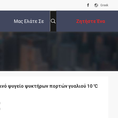
Greek
Μας Ελάτε Σε
Ζητήστε Ένα
Επαφή Με
Απόσπασμα
τινό ψυγείο ψυκτήρων πορτών γυαλιού 10 ℃
0
0