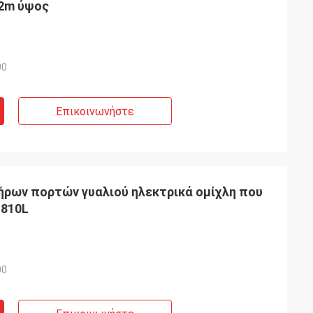
 2m ύψος
00
Επικοινωνήστε
ρων πορτών γυαλιού ηλεκτρικά ομίχλη που
 810L
00