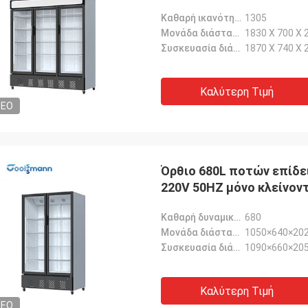
Καθαρή ικανότητα (Λ):
1305
Μονάδα διάσταση-χιλ.:
1830 X 700 X 
Συσκευασία διάσταση-χιλ.:
1870 X 740 X 
Καλύτερη Τιμή
DEO
Όρθιο 680L ποτών επίδε
220V 50HZ μόνο κλείνον
Καθαρή δυναμικότητα-L:
680
Μονάδα διάσταση-χιλ.:
1050×640×20
Συσκευασία διάσταση-χιλ.:
1090×660×20
Καλύτερη Τιμή
DEO