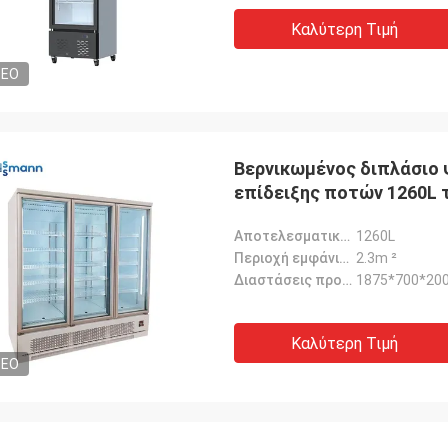
Καλύτερη Τιμή
DEO
Βερνικωμένος διπλάσιο 
επίδειξης ποτών 1260L
Αποτελεσματικός όγκος:
1260L
Περιοχή εμφάνισης:
2.3m ²
Διαστάσεις προϊόντος:
1875*700*20
Καλύτερη Τιμή
DEO