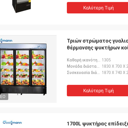
Καλύτερη Τιμή
Τριών στρώματος γυαλι
θέρμανσης ψυκτήρων κο
Καθαρή ικανότητα (Λ):
1305
Μονάδα διάσταση-χιλ.:
1830 X 700 X 
Συσκευασία διάσταση-χιλ.:
1870 X 740 X 
Καλύτερη Τιμή
DEO
1700L ψυκτήρας επίδειξ