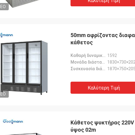
Καλύτερη Τιμή
DEO
50mm αφρίζοντας διαφαν
κάθετος
Καθαρή δυναμικότητα-L:
1592
Μονάδα διάσταση-χιλ.:
1830×730×20
Συσκευασία διάσταση-χιλ.:
1870×750×20
Καλύτερη Τιμή
DEO
Κάθετος ψυκτήρας 220V 
ύψος 02m