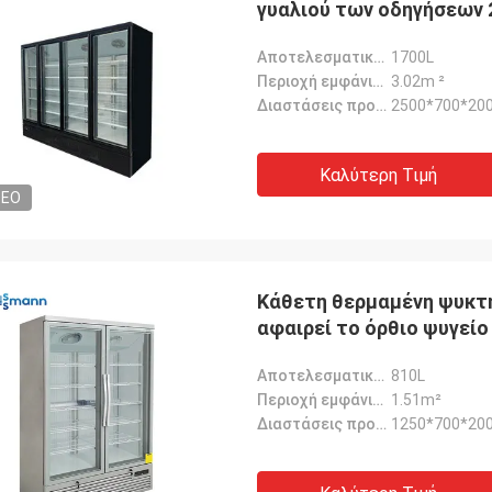
γυαλιού των οδηγήσεων
Αποτελεσματικός όγκος:
1700L
Περιοχή εμφάνισης:
3.02m ²
Διαστάσεις προϊόντος:
2500*700*20
Καλύτερη Τιμή
DEO
Κάθετη θερμαμένη ψυκτή
αφαιρεί το όρθιο ψυγείο
Αποτελεσματικός όγκος:
810L
Περιοχή εμφάνισης:
1.51m²
Διαστάσεις προϊόντος:
1250*700*20