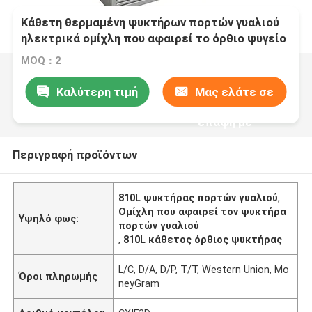
Κάθετη θερμαμένη ψυκτήρων πορτών γυαλιού
ηλεκτρικά ομίχλη που αφαιρεί το όρθιο ψυγείο
810L
MOQ：2
Καλύτερη τιμή
Μας ελάτε σε
επαφή με
Περιγραφή προϊόντων
810L ψυκτήρας πορτών γυαλιού
,
Ομίχλη που αφαιρεί τον ψυκτήρα
Υψηλό φως:
πορτών γυαλιού
,
810L κάθετος όρθιος ψυκτήρας
L/C, D/A, D/P, T/T, Western Union, Mo
Όροι πληρωμής
neyGram