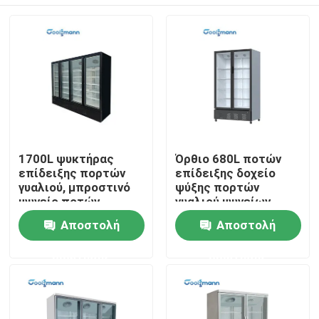
1700L ψυκτήρας
Όρθιο 680L ποτών
επίδειξης πορτών
επίδειξης δοχείο
γυαλιού, μπροστινό
ψύξης πορτών
ψυγείο ποτών
γυαλιού ψυγείων
γυαλιού των
220V 50HZ μόνο
Σπίτι
Αποστολή
Αποστολή
οδηγήσεων 2m ύψος
κλείνοντας
ερώτησης
ερώτησης
Προϊόντα
Βίντεο