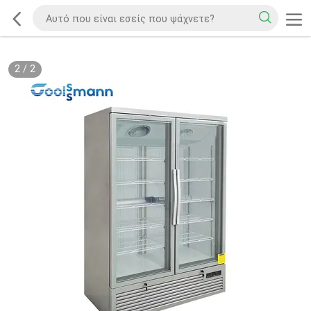
2
/
2