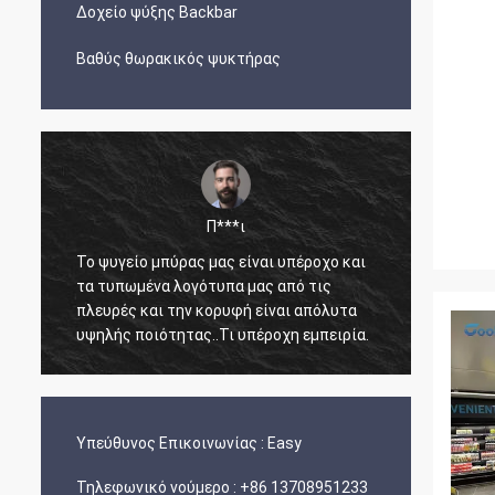
Δοχείο ψύξης Backbar
Βαθύς θωρακικός ψυκτήρας
Π***ι
Το ψυγείο μπύρας μας είναι υπέροχο και
Ο Άρνο
τα τυπωμένα λογότυπα μας από τις
άμεσος
πλευρές και την κορυφή είναι απόλυτα
γνώση 
υψηλής ποιότητας..Τι υπέροχη εμπειρία.
ετοιμά
και έφ
ανέπαφ
Υπεύθυνος Επικοινωνίας :
Easy
Τηλεφωνικό νούμερο :
+86 13708951233