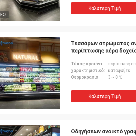
Καλύτερη Τιμή
DEO
Τεσσάρων στρώματος αν
περίπτωσης αέρα δοχείο
Τύπος προϊόντος:
περίπτωση επ
χαρακτηριστικό:
καταψύξτε
Θερμοκρασία:
3 ~ 8 ℃
Καλύτερη Τιμή
Οδηγήσεων ανοικτό γραφ