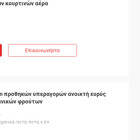
ν κουρτινών αέρα
Επικοινωνήστε
5m προθηκών υπεραγορών ανοικτή ευρύς
ανικών φρούτων
ο
χανικά, ποτά, ποτά, κ.λπ.