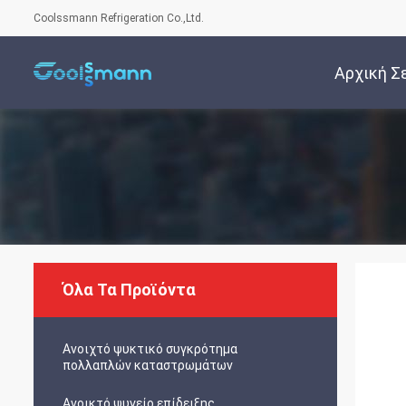
Coolssmann Refrigeration Co.,Ltd.
Αρχική Σ
Όλα Τα Προϊόντα
Ανοιχτό ψυκτικό συγκρότημα
πολλαπλών καταστρωμάτων
Ανοικτό ψυγείο επίδειξης