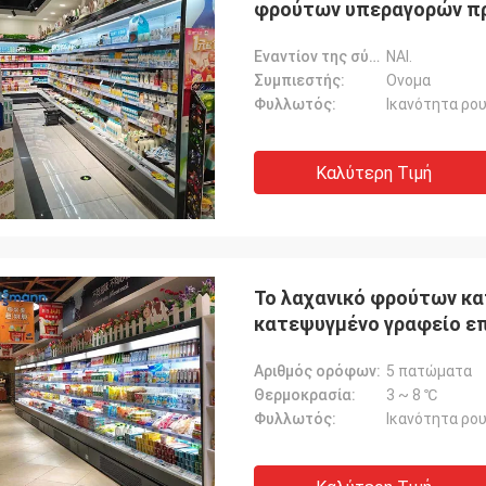
φρούτων υπεραγορών π
Εναντίον της σύγκρουσης λουρίδα:
ΝΑΙ.
Συμπιεστής:
Ονομα
Φυλλωτός:
Ικανότητα ρο
Καλύτερη Τιμή
Το λαχανικό φρούτων κ
κατεψυγμένο γραφείο επ
Αριθμός ορόφων:
5 πατώματα
Θερμοκρασία:
3 ~ 8 ℃
Φυλλωτός:
Ικανότητα ρο