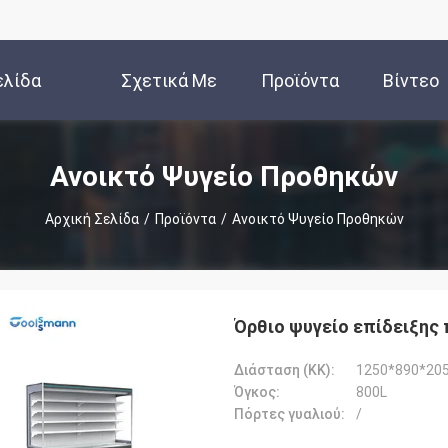
ελίδα
Σχετικά Με
Προϊόντα
Βίντεο
Εμάς
Ανοικτό Ψυγείο Προθηκών
Αρχική Σελίδα
/
Προϊόντα
/
Ανοικτό Ψυγείο Προθηκών
Όρθιο ψυγείο επίδειξης
Διάσταση (ΚΚ):
1250*890*20
Όγκος:
800L
Πόρτες γυαλιού:
/