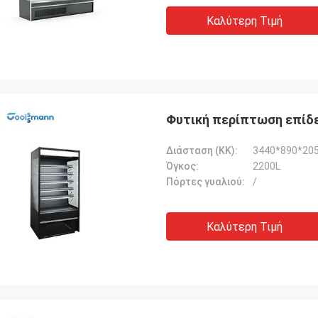
Καλύτερη Τιμή
Φυτική περίπτωση επίδ
Διάσταση (ΚΚ):
3440*890*20
Όγκος:
2200L
Πόρτες γυαλιού:
/
Καλύτερη Τιμή