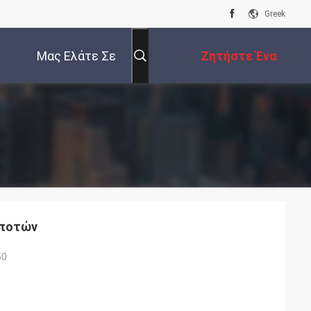
Greek
Μας Ελάτε Σε
Ζητήστε Ένα
Επαφή Με
Απόσπασμα
 ποτών
50