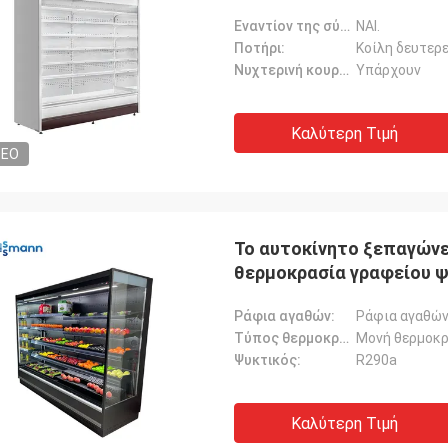
Εναντίον της σύγκρουσης λουρίδα:
ΝΑΙ.
Ποτήρι:
Κοίλη δευτερ
Νυχτερινή κουρτίνα:
Υπάρχουν
Καλύτερη Τιμή
DEO
Το αυτοκίνητο ξεπαγώνε
θερμοκρασία γραφείου 
Ράφια αγαθών:
Ράφια αγαθώ
Τύπος θερμοκρασίας:
Μονή θερμοκρ
Ψυκτικός:
R290a
Καλύτερη Τιμή