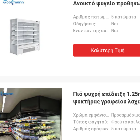
Ανοικτό ψυγείο προθηκώ
Αριθμός πατωμάτων:
5 πατώματα
Οδηγήσεις:
Ναι.
Εναντίον της σύγκρουσης λουρίδα:
Ναι.
Καλύτερη Τιμή
Λ***ν
λντ είναι ευχάριστος συνεργάτης,
, γνώστης και αισιόδοξος με καλή
της αγγλικής.Τα αγαθά μας
Πιό ψυχρή επίδειξη 1.2
στηκαν και αποστέλλονται άμεσα
ψυκτήρας γραφείου λαχ
τασαν καλά συσκευασμένα και
α με τέλεια λειτουργία..
Χρώμα εμφάνισης:
Προσαρμόσιμ
Τύπος φαγητού:
Φρούτα και λα
Αριθμός ορόφων:
5 πατώματα