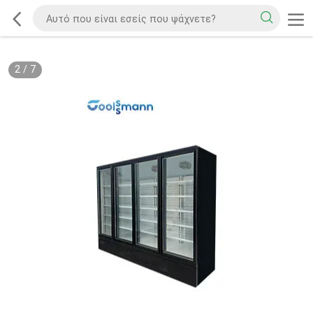
2
/
7