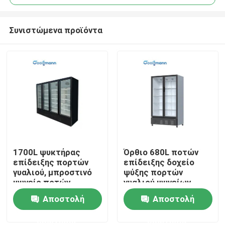
Συνιστώμενα προϊόντα
1700L ψυκτήρας
Όρθιο 680L ποτών
Σπίτι
επίδειξης πορτών
επίδειξης δοχείο
γυαλιού, μπροστινό
ψύξης πορτών
ψυγείο ποτών
γυαλιού ψυγείων
Προϊόντα
γυαλιού των
220V 50HZ μόνο
Αποστολή
Αποστολή
οδηγήσεων 2m ύψος
κλείνοντας
ερώτησης
ερώτησης
Βίντεο