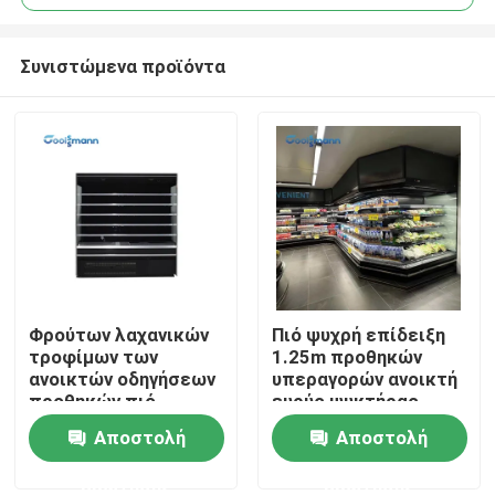
Συνιστώμενα προϊόντα
Φρούτων λαχανικών
Πιό ψυχρή επίδειξη
Σπίτι
τροφίμων των
1.25m προθηκών
ανοικτών οδηγήσεων
υπεραγορών ανοικτή
προθηκών πιό
ευρύς ψυκτήρας
Προϊόντα
ψυχρών 4 στρώματα
γραφείου λαχανικών
Αποστολή
Αποστολή
ψυγείων επίδειξης
φρούτων
ερώτησης
ερώτησης
Βίντεο