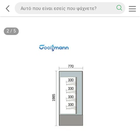
2
/
5