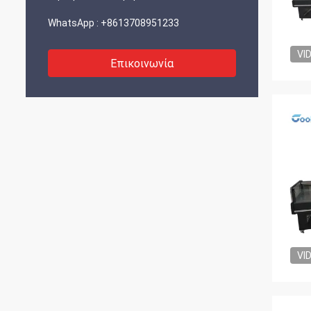
WhatsApp :
+8613708951233
VI
Επικοινωνία
VI