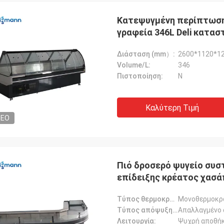
Κατεψυγμένη περίπτωση
γραφεία 346L Deli κατ
Διάσταση (mm）:
2600*1120*1
Volume/L:
346
Πιστοποίηση:
N
Λ***ν
Καλύτερη Τιμή
DEO
λντ είναι ευχάριστος συνεργάτης,
, γνώστης και αισιόδοξος με καλή
της αγγλικής.Τα αγαθά μας
στηκαν και αποστέλλονται άμεσα
τασαν καλά συσκευασμένα και
Πιό δροσερό ψυγείο συ
α με τέλεια λειτουργία..
επίδειξης κρέατος χασ
Τύπος θερμοκρασίας:
Μονοθερμοκρ
Τύπος απόψυξης:
Απαλλαγμένο 
Λειτουργία:
Ψυχρή αποθή