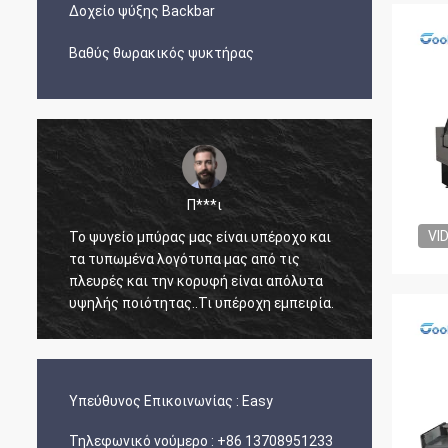
Δοχείο ψύξης Backbar
Βαθύς θωρακικός ψυκτήρας
Π***ι
VI
Το ψυγείο μπύρας μας είναι υπέροχο και
Ο Άρνο
τα τυπωμένα λογότυπα μας από τις
άμεσος
πλευρές και την κορυφή είναι απόλυτα
γνώση 
υψηλής ποιότητας..Τι υπέροχη εμπειρία.
ετοιμά
και έφ
ανέπαφ
Υπεύθυνος Επικοινωνίας :
Easy
Τηλεφωνικό νούμερο :
+86 13708951233