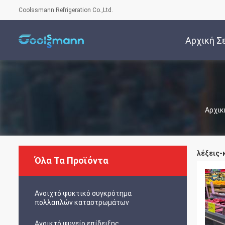
Coolssmann Refrigeration Co.,Ltd.
Αρχική Σ
Αρχικ
λέξεις-κ
Όλα Τα Προϊόντα
Ανοιχτό ψυκτικό συγκρότημα
πολλαπλών καταστρωμάτων
Ανοικτό ψυγείο επίδειξης