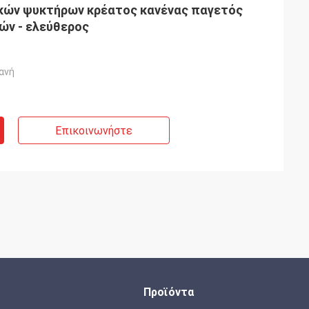
κών ψυκτήρων κρέατος κανένας παγετός
ών - ελεύθερος
ανή
Επικοινωνήστε
Προϊόντα