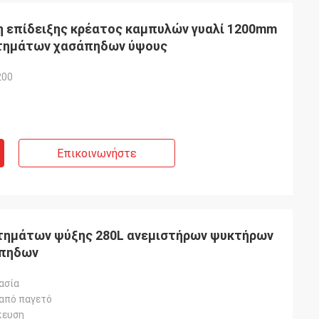
 επίδειξης κρέατος καμπυλών γυαλί 1200mm
αστημάτων χασάπηδων ύψους
200
Επικοινωνήστε
στημάτων ψύξης 280L ανεμιστήρων ψυκτήρων
άπηδων
ασία
από παγετό
κευση