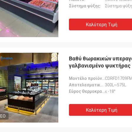
Σύστημα ψύξης:
Σύστημα ψύξη
Καλύτερη Τιμή
Βαθύ θωρακικών υπεραγ
γαλβανισμένο ψυκτήρας
Μοντέλο προϊόντος:
CDRFD1709FM
Αποτελεσματικός όγκος:
300L~575L
Εύρος Θερμοκρασίας:
≤ -18°
Καλύτερη Τιμή
DEO