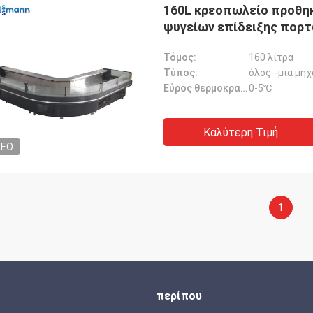
160L κρεοπωλείο προθη
ψυγείων επίδειξης πορτ
Τόμος:
160 λίτρα
Τύπος:
όλος--μια μηχ
Εύρος θερμοκρασίας:
0-5℃
Καλύτερη Τιμή
DEO
1
περίπου