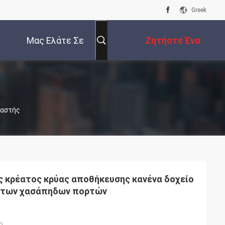
Greek
Μας Ελάτε Σε
Ζητήστε Ένα
Επαφή Με
Απόσπασμα
υαστής
ς κρέατος κρύας αποθήκευσης κανένα δοχείο
μάτων χασάπηδων πορτών
ο