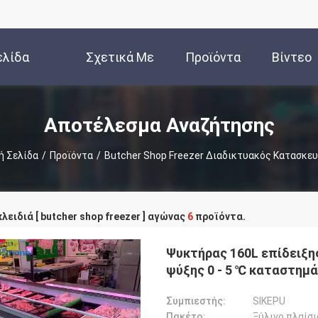
ελίδα
Σχετικά Με
Προϊόντα
Βίντεο
Εμάς
Αποτέλεσμα Αναζήτησης
ή Σελίδα
/
Προϊόντα
/
Butcher Shop Freezer Διαδικτυακός Κατασκε
λειδιά [ butcher shop freezer ] αγώνας
6
προϊόντα.
Ψυκτήρας 160L επίδειξη
ψύξης 0 - 5 ℃ καταστη
Συμπιεστής:
SIKEPU
Πακέτο:
Ξύλινο πλαίσι