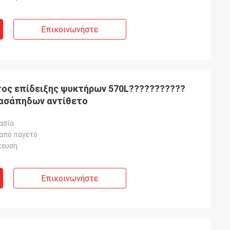
Επικοινωνήστε
τος επίδειξης ψυκτήρων 570L???????????
ασάπηδων αντίθετο
ασία
από παγετό
κευση
Επικοινωνήστε