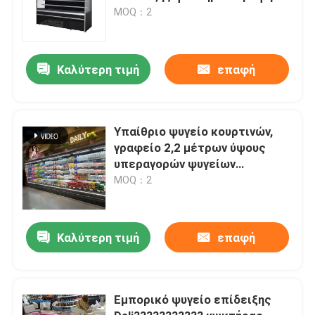
υπεραγορών
MOQ：2
Καλύτερη τιμή
επαφή
Υπαίθριο ψυγείο κουρτινών,
γραφείο 2,2 μέτρων ύψους
υπεραγορών ψυγείων
επίδειξης
MOQ：2
Καλύτερη τιμή
επαφή
Εμπορικό ψυγείο επίδειξης