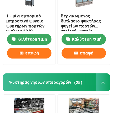
1 - μίνι εμπορικό
Βερνικωμένος
μπροστινό ψυγείο
διπλάσιο ψυκτήρας
ψυκτήρων πορτών
ψυγείων πορτών
γυαλιού 10 ℃
γυαλιού, ψυγείο
επίδειξης ποτών
Καλύτερη τιμή
Καλύτερη τιμή
1260L των οδηγήσεων
επαφή
επαφή
Ψυκτήρας νησιών υπεραγορών
(25)