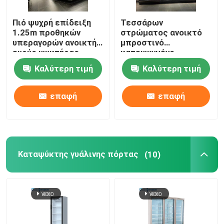
Πιό ψυχρή επίδειξη
Τεσσάρων
1.25m προθηκών
στρώματος ανοικτό
υπεραγορών ανοικτή
μπροστινό
ευρύς ψυκτήρας
κατεψυγμένο
γραφείου λαχανικών
επίδειξης
Καλύτερη τιμή
Καλύτερη τιμή
φρούτων
περίπτωσης αέρα
δοχείο ψύξης ραφιών
κουρτινών
επαφή
επαφή
διευθετήσιμο
Καταψύκτης γυάλινης πόρτας
(10)