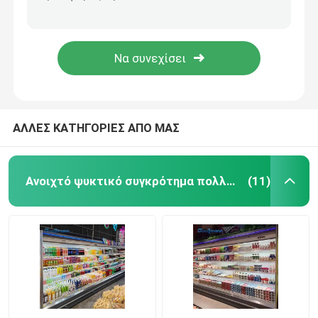
Αέρα εμπόρων ανοικτό γραφείο ψυγείων επίδειξης πιό ψυχρό που δροσίζει την κοίλη δευτερεύουσα επιτροπή γυαλιού
Φυτικό δοχείο ψύξης επίδειξης οδηγήσεων, υπαίθριο ψυγείο γραφείου εμπόρων φρούτων
Ανοικτό ψυγείο προθηκών
1200L Multideck ανοικτή πιό ψυχρή ηλεκτρονική επίδειξη ψυγείων ελεγκτών εμπορική
Αυτόματος ξεπαγώστε την κατεψυγμένη προθήκη επίδειξης, ανοικτό πιό ψυχρό ψυγείο 1200L
Καταψύκτης γυάλινης πόρτας
Ψυκτήρας νησιών υπεραγορών
ΑΛΛΕΣ ΚΑΤΗΓΟΡΙΕΣ ΑΠΟ ΜΑΣ
Καταψύκτης με επίδειξη κρέατος
Ανοιχτό ψυκτικό συγκρότημα πολλαπλών καταστρωμάτων
(11)
Ψυγείο Deli Display
Δοχείο ψύξης επίδειξης τροφίμων
Ψυκτήρας κρύων δωματίων