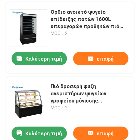
Όρθιο ανοικτό ψυγείο
επίδειξης ποτών 1600L
υπεραγορών προθηκών πιό
ψυχρό
MOQ：2
Καλύτερη τιμή
επαφή
Πιό δροσερή ψύξη
ανεμιστήρων ψυγείων
Σπίτι
γραφείου μόνωσης
πολυουρεθάνιου αφρού
MOQ：2
επίδειξης κέικ ζύμης
Προϊόντα
Καλύτερη τιμή
επαφή
Ο δίσκος ελέγχει τον εξατμιστήρα κρύας αποθήκευσης, εξατμιστήρας δωματίων αιθουσών παγώματος αέρα
Βίντεο