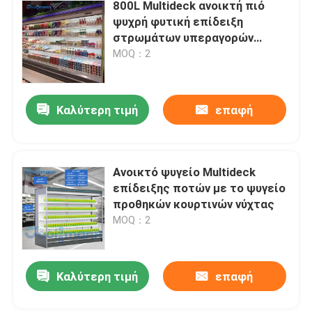
800L Multideck ανοικτή πιό
ψυχρή φυτική επίδειξη
στρωμάτων υπεραγορών
διευθετήσιμη
MOQ：2
Καλύτερη τιμή
επαφή
Ανοικτό ψυγείο Multideck
επίδειξης ποτών με το ψυγείο
προθηκών κουρτινών νύχτας
MOQ：2
Καλύτερη τιμή
επαφή