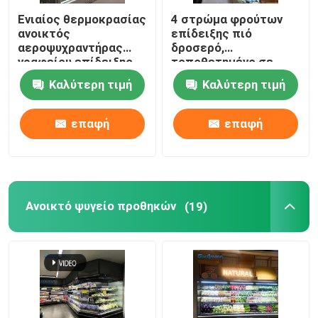
Ενιαίος θερμοκρασίας
4 στρώμα φρούτων
ανοικτός
επίδειξης πιό
αεροψυχραντήρας
δροσερό,
γραφείου επίδειξης
τοποθετημένο σε
πιό ψυχρός κάθετος
στρώματα αέρα
Καλύτερη τιμή
Καλύτερη τιμή
ψυγείο επίδειξης
κουρτινών φυτικό
επαφή
επαφή
Ανοικτό ψυγείο προθηκών
(19)