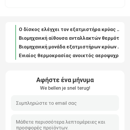
Βιομηχανική αίθουσα ανταλλακτών θερμότητας εξατμιστήρων ψυκτήρων κρύων δωματίων αντιδιαβρωτική
Βιομηχανική μονάδα εξατμιστήρων κρύων δωματίων, σύστημα ψύξης κρύων δωματίων αεροψυχραντήρων
Περίπου εμείς
Ενιαίος θερμοκρασίας ανοικτός αεροψυχραντήρας γραφείου επίδειξης πιό ψυχρός κάθετος
4 στρώμα φρούτων επίδειξης πιό δροσερό, τοποθετημένο σε στρώματα αέρα ψυγείο επίδειξης κουρτινών φυτικό
Γύρος εργοστασίων
Πολυ επιπέδων ανοικτό γραφείο ψυγείων αεροψυχραντήρων υπεραγορών επίδειξης πιό ψυχρό κάθετο
Αυτόματος ξεπαγώστε το ανοικτό πιό ψυχρό γραφείο επίδειξης με το δοχείο ψύξης κουρτινών αέρα αέρα νύχτας
Ποιοτικός έλεγχος
Ανοικτό μπροστινό ψυγείο επίδειξης υπεραγορών, ανοικτό γραφείο ψυγείων Multideck φρούτων κουρτινών αέρα
Ανοικτό πιό ψυχρό γραφείο 719L προθηκών κουρτινών αέρα περιπτώσεων επίδειξης υπεραγορών φρούτων
Μας ελάτε σε επαφή με
Εξατομικεύσιμος ανοικτός ψυκτήρας 1.25m γραφείου ποτών λαχανικών φρούτων επίδειξης πιό ψυχρός ευρέως
Αφήστε ένα μήνυμα
Ψυγείο γραφείου κουρτινών αέρα Multideck των κάθετων ανοικτών οδηγήσεων επίδειξης πιό ψυχρών 2067mm ύψος
We bellen je snel terug!
Ζητήστε ένα απόσπασμα
Κατεψυγμένη κουρτίνα αέρα γραφείου επίδειξης λαχανικών φρούτων 912 - 2352L
4 σαλάτας στρώματα ψυγείων επίδειξης, ανοικτή περίπτωση πιό ψυχρά 1250 * 890 * 2050mm 800L των οδηγήσεων
Αεροψυχραντήρων το ανοικτό επίδειξης πιό ψυχρό γραφείο ψυκτήρων παγετού ελεύθερο αυτόματο ξεπαγώνει
Ανοιχτό ψυκτικό συγκρότημα πολλαπλών καταστρω
Πιό ψυχρός έμπορος επίδειξης ψυγείων ανοικτός με την εναντίον της σύγκρουσης λουρίδα
Υπαίθριο ψυγείο κουρτινών με το φυλλόμορφο ψυγείο περίπτωσης γραφείου ικανότητας ρουλεμάν 60kg
Ανοικτό ψυγείο επίδειξης