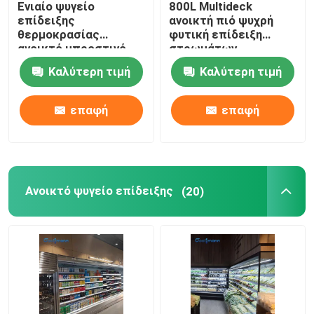
Ενιαίο ψυγείο
800L Multideck
επίδειξης
ανοικτή πιό ψυχρή
δοχείο ψύξης πορτών γυαλιού
θερμοκρασίας
φυτική επίδειξη
ανοικτό μπροστινό,
στρωμάτων
κάθετο ψυγείο
υπεραγορών
Καλύτερη τιμή
Καλύτερη τιμή
περίπτωσης
διευθετήσιμη
Δοχείο ψύξης επίδειξης κέικ
επίδειξης
επαφή
επαφή
Καταψύκτης Επίδειξης Παγωτού
Δοχείο ψύξης Backbar
Ανοικτό ψυγείο επίδειξης
(20)
Βαθύς θωρακικός ψυκτήρας