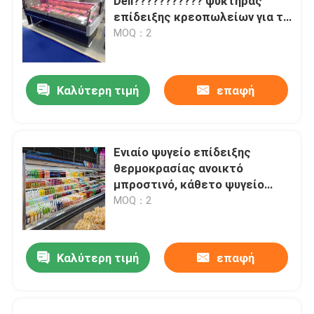
Deli??????????? ψυκτήρας
επίδειξης κρεοπωλείων για το
κατάστημα κρέατος
MOQ：2
Καλύτερη τιμή
επαφή
Ενιαίο ψυγείο επίδειξης
θερμοκρασίας ανοικτό
μπροστινό, κάθετο ψυγείο
περίπτωσης επίδειξης
MOQ：2
Καλύτερη τιμή
επαφή