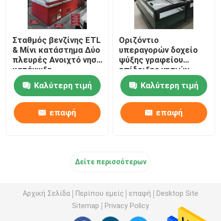
Σταθμός βενζίνης ETL
Οριζόντιο
& Μίνι κατάστημα Δύο
υπεραγορών δοχείο
πλευρές Ανοιχτό νησί
ψύξης γραφείου
κατάψυξη
επίδειξης νησιών
κατεψυγμένο
Καλύτερη τιμή
Καλύτερη τιμή
ψυκτήρας
επαφή
επαφή
Δείτε περισσότερων
Αρχική Σελίδα
Περίπου εμείς
επαφή
Desktop Site
Sitemap
Privacy Policy