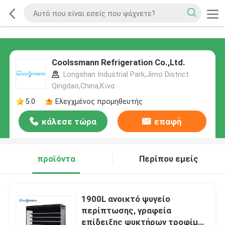
Coolssmann Refrigeration Co.,Ltd.
Longshan Industrial Park,Jimo District
Qingdao,China,Κίνα
5.0
Ελεγχμένος προμηθευτής
κάλεσε τώρα
επαφή
προϊόντα
Περίπου εμείς
1900L ανοικτό ψυγείο
περίπτωσης, γραφεία
επίδειξης ψυκτήρων τροφίμων