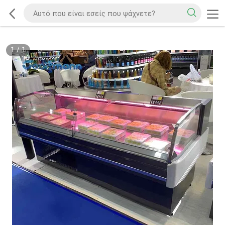
1
/
1