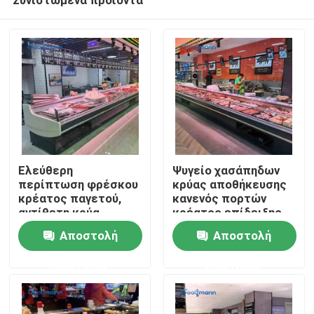
Ελεύθερη
Ψυγείο χασάπηδων
περίπτωση φρέσκου
κρύας αποθήκευσης
κρέατος παγετού,
κανενός πορτών
αντίθετη κρύα
κρέατος επίδειξης
Σπίτι
αποθήκευση
τροφίμου 0 - 5 ℃
Αποστολή
Αποστολή
επίδειξης κρέατος
ψυκτήρων
190L
ερώτησης
ερώτησης
Προϊόντα
Βίντεο