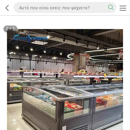
2
/
2