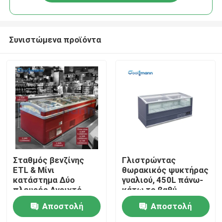
Συνιστώμενα προϊόντα
Σπίτι
Σταθμός βενζίνης
Γλιστρώντας
ETL & Μίνι
θωρακικός ψυκτήρας
κατάστημα Δύο
γυαλιού, 450L πάνω-
Προϊόντα
πλευρές Ανοιχτό
κάτω το βαθύ
νησί κατάψυξη
ψυκτήρα νησιών
Αποστολή
Αποστολή
Βίντεο