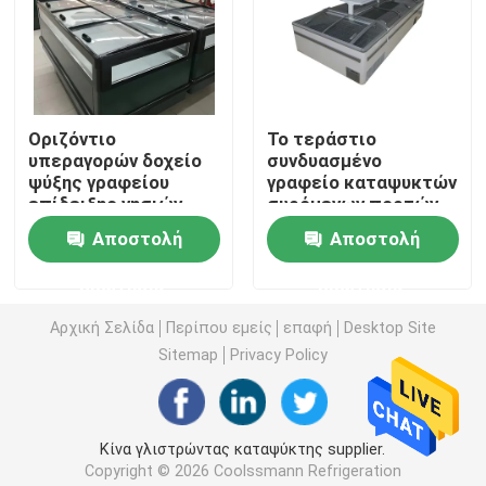
Ανοικτό ψυγείο προθηκών
Καταψύκτης γυάλινης πόρτας
Οριζόντιο
Το τεράστιο
υπεραγορών δοχείο
συνδυασμένο
ψύξης γραφείου
γραφείο καταψυκτών
Ψυκτήρας νησιών υπεραγορών
επίδειξης νησιών
συρόμενων πορτών
κατεψυγμένο
νησιών αυτόματο
Αποστολή
Αποστολή
ψυκτήρας
ξεπαγώνει
Καταψύκτης με επίδειξη κρέατος
ερώτησης
ερώτησης
Αρχική Σελίδα
Περίπου εμείς
επαφή
Desktop Site
Ψυγείο Deli Display
Sitemap
Privacy Policy
Δοχείο ψύξης επίδειξης τροφίμων
Κίνα γλιστρώντας καταψύκτης supplier.
Ψυκτήρας κρύων δωματίων
Copyright © 2026 Coolssmann Refrigeration