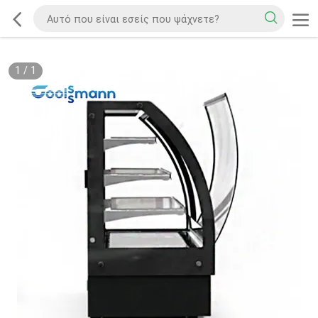
1
/
1