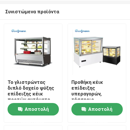
Συνιστώμενα προϊόντα
Το γλιστρώντας
Προθήκη κέικ
διπλό δοχείο ψύξης
επίδειξης
Σπίτι
επίδειξης κέικ
υπεραγορών,
πορτών αυτόματο
τέσσερις
ξεπαγώνει το ψυγείο
πλαισιωμένο δοχείο
Αποστολή
Αποστολή
Προϊόντα
προθηκών
ψύξης επίδειξης
επιδορπίων γυαλιού
ερώτησης
ερώτησης
Βίντεο