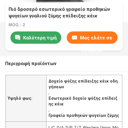
Πιό δροσερό εσωτερικό γραφείο προθηκών
ψυγείων γυαλιού ζύμης επίδειξης κέικ
οδηγήσεων
MOQ：2
Καλύτερη τιμή
Μας ελάτε σε
επαφή με
Περιγραφή προϊόντων
Δοχείο ψύξης επίδειξης κέικ οδη
γήσεων
,
Υψηλό φως:
Εσωτερικό δοχείο ψύξης επίδειξ
ης κέικ
,
Γραφείο προθηκών ψυγείων ζύμης
L/C, D/A, D/P, T/T, Western Union, Mo