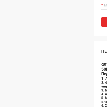
ΠΕ
αυ
50
Πε
1.
2. 
you
3. 
4. 
5. 
απ
6. 