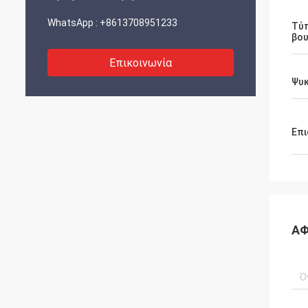
WhatsApp :
+8613708951233
Τύ
βο
Επικοινωνία
Ψυκ
Επι
ΑΦ