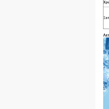
Χρ
Ξε
Λε