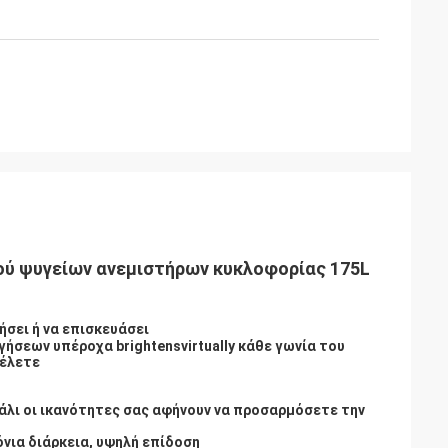
ύ ψυγείων ανεμιστήρων κυκλοφορίας 175L
σει ή να επισκευάσει
σεων υπέροχα brightensvirtually κάθε γωνία του
θέλετε
άλι οι ικανότητες σας αφήνουν να προσαρμόσετε την
νια διάρκεια, υψηλή επίδοση