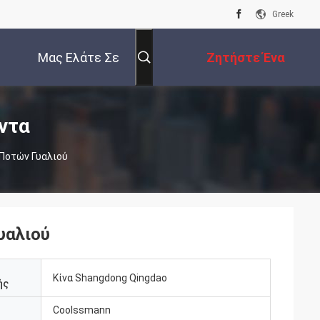
Greek
Μας Ελάτε Σε
Ζητήστε Ένα
Επαφή Με
Απόσπασμα
ντα
Ποτών Γυαλιού
υαλιού
Κίνα Shangdong Qingdao
ής
Coolssmann