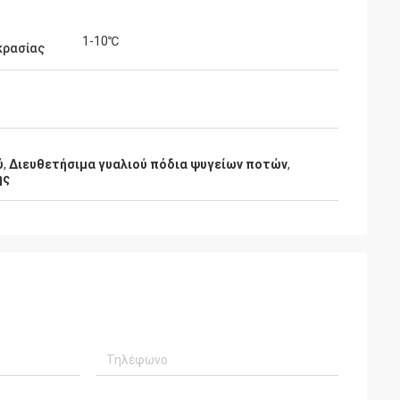
1-10℃
κρασίας
ύ
,
Διευθετήσιμα γυαλιού πόδια ψυγείων ποτών
,
ης