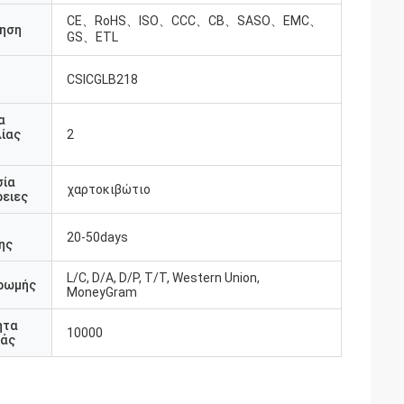
CE、RoHS、ISO、CCC、CB、SASO、EMC、
ηση
GS、ETL
CSICGLB218
υ
α
ίας
2
σία
χαρτοκιβώτιο
ειες
20-50days
ης
L/C, D/A, D/P, T/T, Western Union,
ρωμής
MoneyGram
ητα
10000
άς