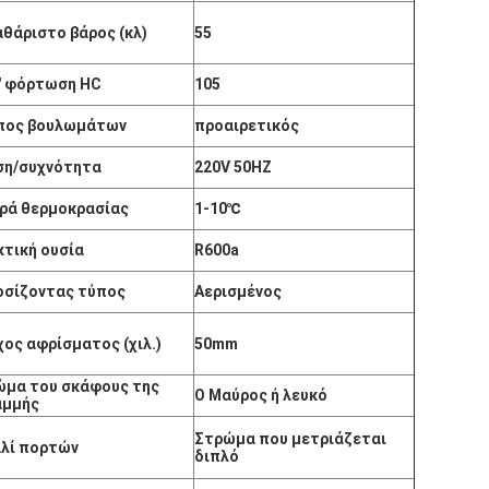
θάριστο βάρος (κλ)
55
 " φόρτωση HC
105
πος βουλωμάτων
προαιρετικός
ση/συχνότητα
220V 50HZ
ιρά θερμοκρασίας
1-10℃
κτική ουσία
R600a
οσίζοντας τύπος
Αερισμένος
ος αφρίσματος (χιλ.)
50mm
ώμα του σκάφους της
Ο Μαύρος ή λευκό
αμμής
Στρώμα που μετριάζεται
αλί πορτών
διπλό