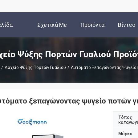
ελίδα
Σχετικά Με
Προϊόντα
Βίντεο
Εμάς
χείο Ψύξης Πορτών Γυαλιού Προϊό
/
Δοχείο Ψύξης Πορτών Γυαλιού
/
Αυτόματο Ξεπαγώνοντας Ψυγείο 
υτόματο ξεπαγώνοντας ψυγείο ποτών γ
Τόπος
καταγωγ
Μάρκα