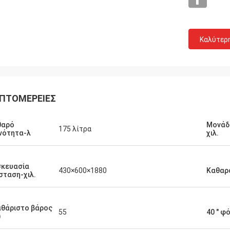
Καλύτερ
ΠΤΟΜΈΡΕΙΕΣ
Λ***ν
λντ είναι ευχάριστος συνεργάτης,
θαρό
Μονάδ
175 λίτρα
, γνώστης και αισιόδοξος με καλή
νότητα-λ
χιλ.
της αγγλικής.Τα αγαθά μας
στηκαν και αποστέλλονται άμεσα
σκευασία
τασαν καλά συσκευασμένα και
430×600×1880
Καθαρό
σταση-χιλ.
α με τέλεια λειτουργία..
θάριστο βάρος
55
40 " φ
)