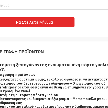
Να Στείλετε Μήνυμα
ΡΙΓΡΑΦΉ ΠΡΟΪΌΝΤΩΝ
τόματη ξεπαγώνοντας ενσωματωμένη πόρτα γυαλιο
KG
ριγραφή προϊόντων
Ανεξάρτητο σύστημα ψύξης, εύκολο να αφαιρέσει, να αντικαταστή
Φωτισμός των δευτερευουσών οδηγήσεων--Ο φωτισμός των οδηγή
rrefrigerator έτσι εσείς είναι σε θέση να επισημάνει γρήγορα τι 
Μετριασμένο γυαλί
Αυτόματη αυτόματη πόρτα γυαλιού
Μετακινούμενος και διαφάνεια-έξω ράφια --Με το ποικίλο μπουκ
οθήκευσή σας
Συμπυκνωτής χαλκού και εξατμιστήρας-αντι-διάβρωση, μακροχρό