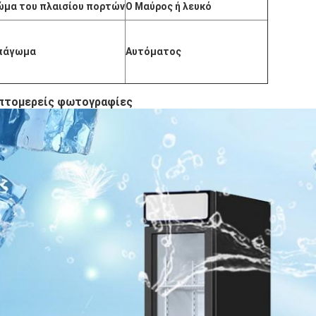
ώμα του πλαισίου πορτών
Ο Μαύρος ή λευκό
πάγωμα
Αυτόματος
πτομερείς φωτογραφίες