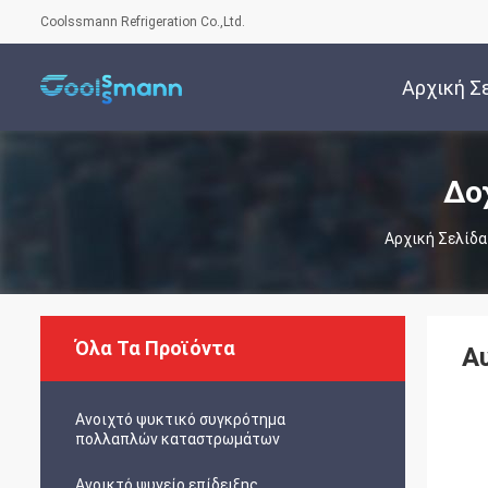
Coolssmann Refrigeration Co.,Ltd.
Αρχική Σ
Δο
Αρχική Σελίδα
Όλα Τα Προϊόντα
Α
Ανοιχτό ψυκτικό συγκρότημα
πολλαπλών καταστρωμάτων
Ανοικτό ψυγείο επίδειξης