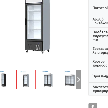
Πιστοποί
Αριθμό
μοντέλο
Ποσότητ
παραγγελ
min
Συσκευα
λεπτομέρ
Χρόνος
παράδοσ
Όροι πλη
Δυνατότ
προσφορ