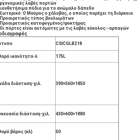
Εργονομικές λαβές πορτών
Διευθετήσιμα πόδια για το ανώμαλο δάπεδο
Εξωτερικό: Ο Μαύρος ο χάλυβας, ο οποίος παρέχει τη διάρκεια
 Προαιρετικός τύπος βουλωμάτων
 Προαιρετικός κατεψυγμένος/ψυκτήρας
 Οι πόρτες είναι αυτόματες με τις λαβές εύκολος--αρπαγών
οδιαγραφές
ότυπο
CSICGLB218
θαρό ικανότητα-λ
175L
νάδα διάσταση-χιλ.
390×560×1850
κευασία διάσταση-χιλ.
430×600×1880
αρό βάρος (κλ)
50