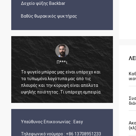
Δοχείο ψύξης Backbar
Βαθύς θωρακικός ψυκτήρας
ΛΕ
Π***ι
Το ψυγείο μπύρας μας είναι υπέροχο και
Ο Άρνο
Κα
τα τυπωμένα λογότυπα μας από τις
άμεσος
ικα
πλευρές και την κορυφή είναι απόλυτα
γνώση 
υψηλής ποιότητας..Τι υπέροχη εμπειρία.
ετοιμά
Συ
και έφ
διά
ανέπαφ
Υπεύθυνος Επικοινωνίας :
Easy
Ακα
(κλ
Τηλεφωνικό νούμερο :
+86 13708951233