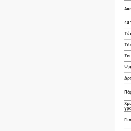
Ακα
40
Τύ
Τά
Σε
Ψυ
Δρ
Πάχ
Χρ
γρ
Γυ