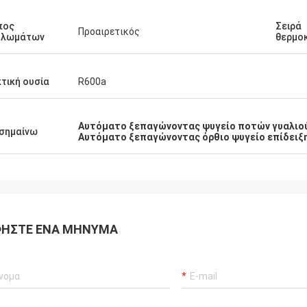
πος
Σειρά
Προαιρετικός
υλωμάτων
θερμο
τική ουσία
R600a
Αυτόματο ξεπαγώνοντας ψυγείο ποτών γυαλιο
σημαίνω
Αυτόματο ξεπαγώνοντας όρθιο ψυγείο επίδειξ
ΉΣΤΕ ΈΝΑ ΜΉΝΥΜΑ