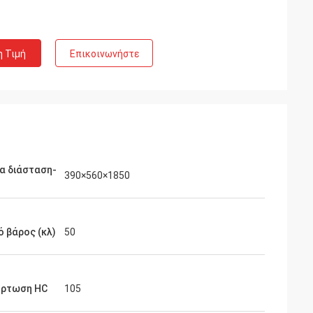
η Τιμή
Επικοινωνήστε
α διάσταση-
390×560×1850
 βάρος (κλ)
50
όρτωση HC
105