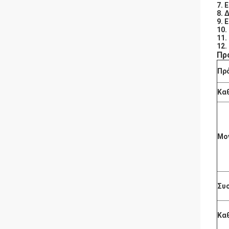
7. 
8. 
9. 
10.
11.
12.
Πρ
Πρ
Κα
Μο
Συσ
Καθ