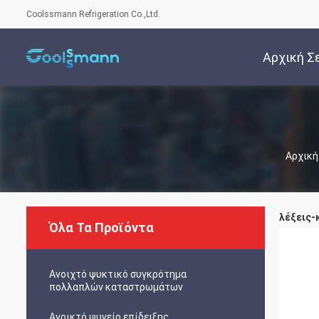
Coolssmann Refrigeration Co.,Ltd.
Αρχική Σ
Αρχική
λέξεις-κ
Όλα Τα Προϊόντα
Ανοιχτό ψυκτικό συγκρότημα
πολλαπλών καταστρωμάτων
Ανοικτό ψυγείο επίδειξης