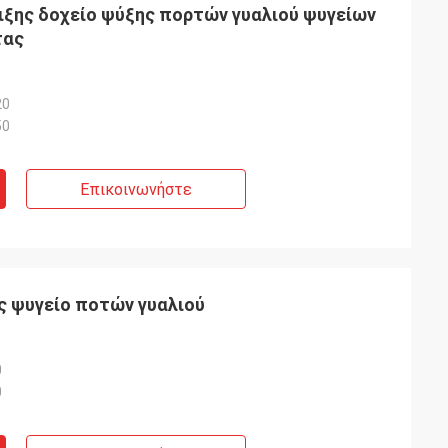
ιξης δοχείο ψύξης πορτών γυαλιού ψυγείων
τας
20
50
Επικοινωνήστε
 ψυγείο ποτών γυαλιού
0
0