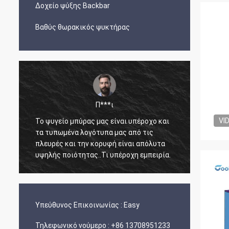
Δοχείο ψύξης Backbar
Βαθύς θωρακικός ψυκτήρας
Π***ι
VI
Το ψυγείο μπύρας μας είναι υπέροχο και
Ο Άρνο
τα τυπωμένα λογότυπα μας από τις
άμεσος
πλευρές και την κορυφή είναι απόλυτα
γνώση 
υψηλής ποιότητας..Τι υπέροχη εμπειρία.
ετοιμά
και έφ
ανέπαφ
Υπεύθυνος Επικοινωνίας :
Easy
Τηλεφωνικό νούμερο :
+86 13708951233