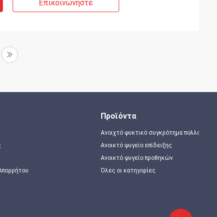
Επικοινωνήστε
Προϊόντα
Ανοιχτό ψυκτικό συγκρότημα πολλαπλώ
ς
Ανοικτό ψυγείο επίδειξης
Ανοικτό ψυγείο προθηκών
 Απορρήτου
Όλες οι κατηγορίες