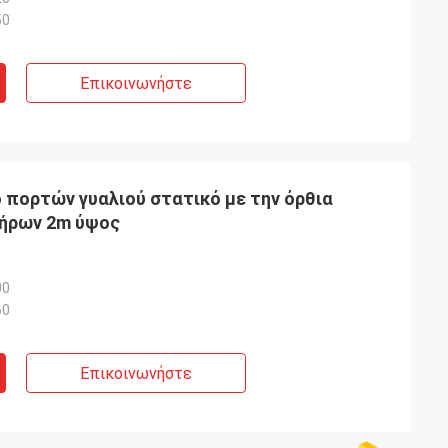
50
Επικοινωνήστε
 πορτών γυαλιού στατικό με την όρθια
τήρων 2m ύψος
00
60
Επικοινωνήστε