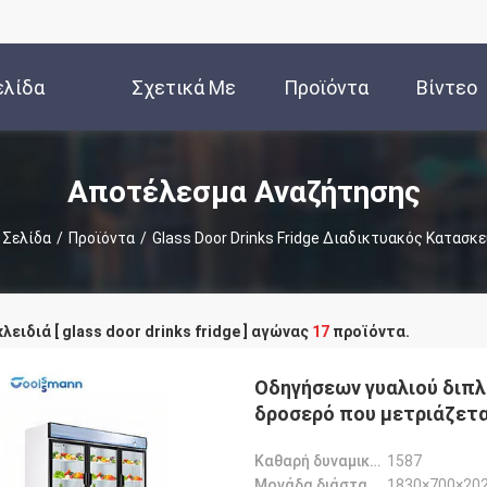
ελίδα
Σχετικά Με
Προϊόντα
Βίντεο
Εμάς
Αποτέλεσμα Αναζήτησης
 Σελίδα
/
Προϊόντα
/
Glass Door Drinks Fridge Διαδικτυακός Κατασκ
λειδιά [ glass door drinks fridge ] αγώνας
17
προϊόντα.
Οδηγήσεων γυαλιού διπ
δροσερό που μετριάζετα
Καθαρή δυναμικότητα-L:
1587
Μονάδα διάσταση-χιλ.:
1830×700×20