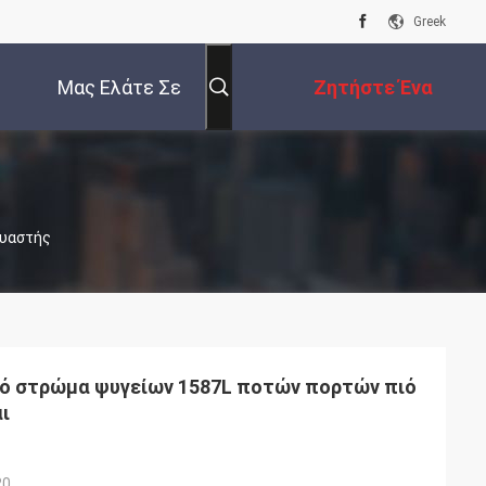
Greek
Μας Ελάτε Σε
Ζητήστε Ένα
Επαφή Με
Απόσπασμα
ευαστής
λό στρώμα ψυγείων 1587L ποτών πορτών πιό
ι
20