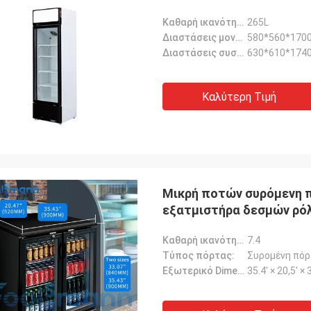
Καθαρή ικανότητα (Λ):
265L
Διαστάσεις μονάδων:
580*560*170
Διαστάσεις συσκευασίας:
630*610*174
Καλύτερη Τιμή
Μικρή ποτών συρόμενη π
εξατμιστήρα δεσμών ρό
Καθαρή ικανότητα (cu.ft):
7.4
Τύπος πόρτας:
Συρομένη πόρ
Εξωτερικό Dimension-W*D*H:
35.4' × 20,5' × 