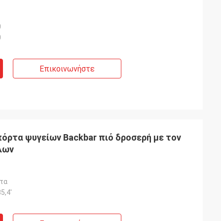
0
0
Επικοινωνήστε
όρτα ψυγείων Backbar πιό δροσερή με τον
λων
τα
35,4'