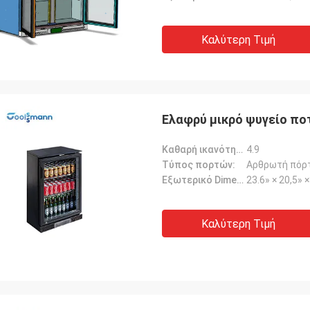
Καλύτερη Τιμή
Ελαφρύ μικρό ψυγείο π
Καθαρή ικανότητα (cu.ft):
4.9
Τύπος πορτών:
Αρθρωτή πόρ
Εξωτερικό Dimension-W*D*H:
23.6» × 20,5» 
Καλύτερη Τιμή