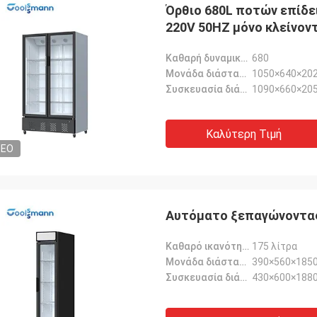
Όρθιο 680L ποτών επίδε
220V 50HZ μόνο κλείνον
Καθαρή δυναμικότητα-L:
680
Μονάδα διάσταση-χιλ.:
1050×640×20
Συσκευασία διάσταση-χιλ.:
1090×660×20
Καλύτερη Τιμή
DEO
Αυτόματο ξεπαγώνοντας
Καθαρό ικανότητα-λ:
175 λίτρα
Μονάδα διάσταση-χιλ.:
390×560×185
Συσκευασία διάσταση-χιλ.:
430×600×188