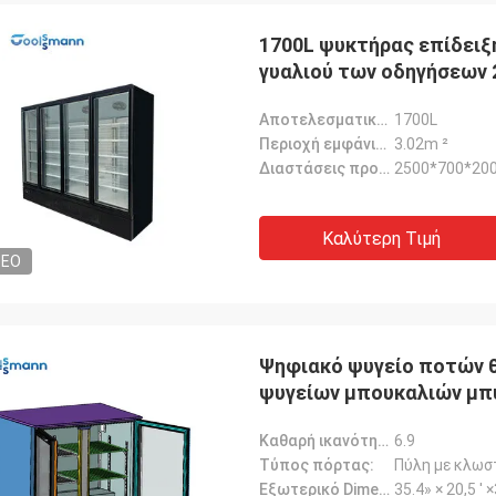
1700L ψυκτήρας επίδειξ
γυαλιού των οδηγήσεων
Αποτελεσματικός όγκος:
1700L
Περιοχή εμφάνισης:
3.02m ²
Διαστάσεις προϊόντος:
2500*700*20
Λ***ν
Καλύτερη Τιμή
DEO
λντ είναι ευχάριστος συνεργάτης,
, γνώστης και αισιόδοξος με καλή
της αγγλικής.Τα αγαθά μας
στηκαν και αποστέλλονται άμεσα
τασαν καλά συσκευασμένα και
Ψηφιακό ψυγείο ποτών θ
α με τέλεια λειτουργία..
ψυγείων μπουκαλιών μπ
Καθαρή ικανότητα (cu.ft):
6.9
Τύπος πόρτας:
Πύλη με κλωσ
Εξωτερικό Dimension-W*D*H:
35.4» × 20,5 ' 