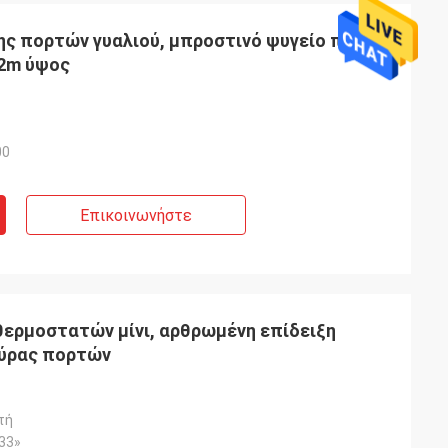
ης πορτών γυαλιού, μπροστινό ψυγείο ποτών
 2m ύψος
00
Επικοινωνήστε
ερμοστατών μίνι, αρθρωμένη επίδειξη
ύρας πορτών
τή
×33»