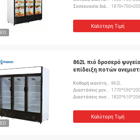
Συσκευασία διάσταση-χιλ.:
1870×750×20
Καλύτερη Τιμή
DEO
862L πιό δροσερό ψυγείο
επίδειξη ποτών ανεμισ
Καθαρή ικανότητα (Λ):
862L
Διαστάσεις μονάδων:
1770*590*20
Διαστάσεις συσκευασίας:
1820*610*20
Καλύτερη Τιμή
DEO