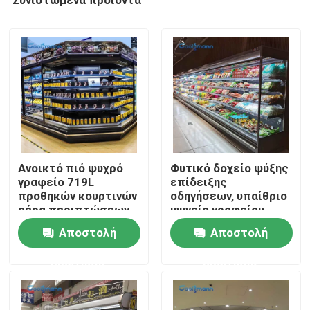
Ανοικτό πιό ψυχρό
Φυτικό δοχείο ψύξης
γραφείο 719L
επίδειξης
προθηκών κουρτινών
οδηγήσεων, υπαίθριο
αέρα περιπτώσεων
ψυγείο γραφείου
Σπίτι
επίδειξης
εμπόρων φρούτων
Αποστολή
Αποστολή
υπεραγορών
φρούτων
ερώτησης
ερώτησης
Προϊόντα
Βίντεο