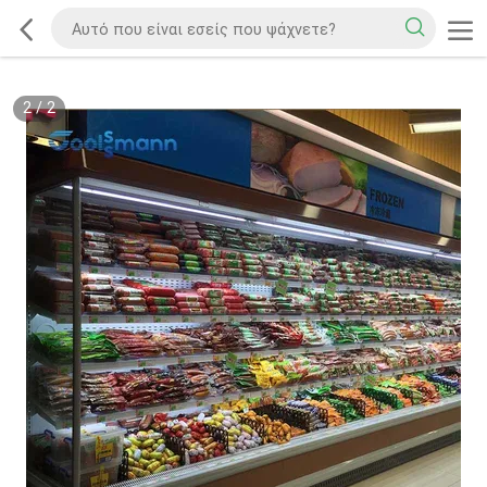
2
/
2