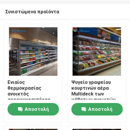
Συνιστώμενα προϊόντα
Ενιαίος
Ψυγείο γραφείου
θερμοκρασίας
κουρτινών αέρα
Σπίτι
ανοικτός
Multideck των
αεροψυχραντήρας
κάθετων ανοικτών
γραφείου επίδειξης
οδηγήσεων επίδειξης
Αποστολή
Αποστολή
Προϊόντα
πιό ψυχρός κάθετος
πιό ψυχρών 2067mm
ύψος
ερώτησης
ερώτησης
Βίντεο