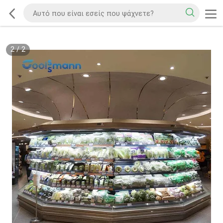
2
/
2