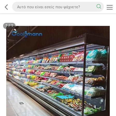
1
/
1