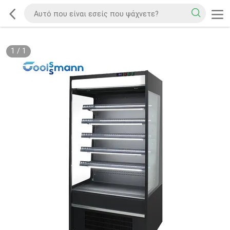
1
/
1