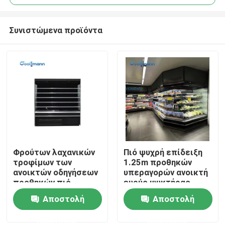
Συνιστώμενα προϊόντα
Φρούτων λαχανικών
Πιό ψυχρή επίδειξη
Σπίτι
τροφίμων των
1.25m προθηκών
ανοικτών οδηγήσεων
υπεραγορών ανοικτή
προθηκών πιό
ευρύς ψυκτήρας
Προϊόντα
ψυχρών 4 στρώματα
γραφείου λαχανικών
Αποστολή
Αποστολή
ψυγείων επίδειξης
φρούτων
ερώτησης
ερώτησης
Βίντεο