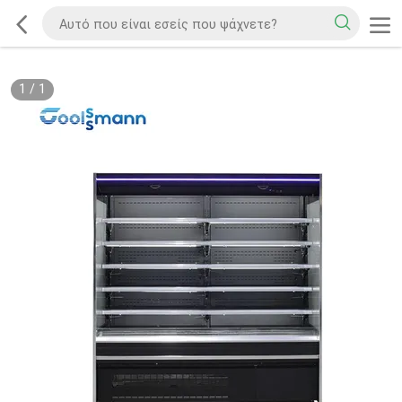
1
/
1