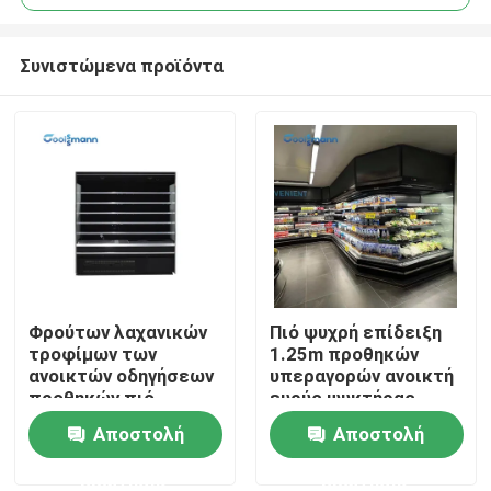
Συνιστώμενα προϊόντα
Φρούτων λαχανικών
Πιό ψυχρή επίδειξη
Σπίτι
τροφίμων των
1.25m προθηκών
ανοικτών οδηγήσεων
υπεραγορών ανοικτή
προθηκών πιό
ευρύς ψυκτήρας
Προϊόντα
ψυχρών 4 στρώματα
γραφείου λαχανικών
Αποστολή
Αποστολή
ψυγείων επίδειξης
φρούτων
ερώτησης
ερώτησης
Βίντεο