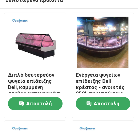
Διπλό δευτερεύον
Ενέργεια ψυγείων
ψυγείο επίδειξης
επίδειξης Deli
Deli, καμμμένη
κρέατος - ανοικτές
στήθος κατεψυγμένη
259L περιπτώσεις
Σπίτι
γυαλί περίπτωση Deli
υπεραγορών
Αποστολή
Αποστολή
αποταμίευσης
ερώτησης
ερώτησης
Προϊόντα
Βίντεο