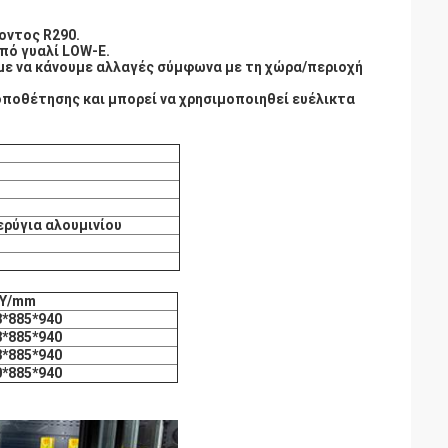
οντος R290.
πό γυαλί LOW-E.
ύμε να κάνουμε αλλαγές σύμφωνα με τη χώρα/περιοχή
τοποθέτησης και μπορεί να χρησιμοποιηθεί ευέλικτα
ερύγια αλουμινίου
/Υ/mm
8*885*940
8*885*940
8*885*940
0*885*940