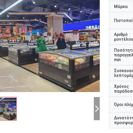
Μάρκα
Πιστοποί
Αριθμό
μοντέλο
Ποσότητ
παραγγελ
min
Συσκευα
λεπτομέρ
Χρόνος
παράδοσ
Όροι πλη
Δυνατότ
προσφορ