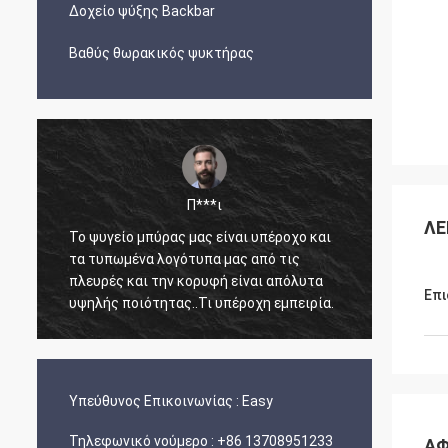
Δοχείο ψύξης Backbar
Βαθύς θωρακικός ψυκτήρας
Π***ι
ΛΕ
Το ψυγείο μπύρας μας είναι υπέροχο και
Ο Άρνολν
τα τυπωμένα λογότυπα μας από τις
άμεσος, γ
πλευρές και την κορυφή είναι απόλυτα
γνώση τη
Επι
υψηλής ποιότητας..Τι υπέροχη εμπειρία.
ετοιμάστ
και έφτα
ανέπαφα μ
Υπεύθυνος Επικοινωνίας :
Easy
Τηλεφωνικό νούμερο :
+86 13708951233
ΑΦ