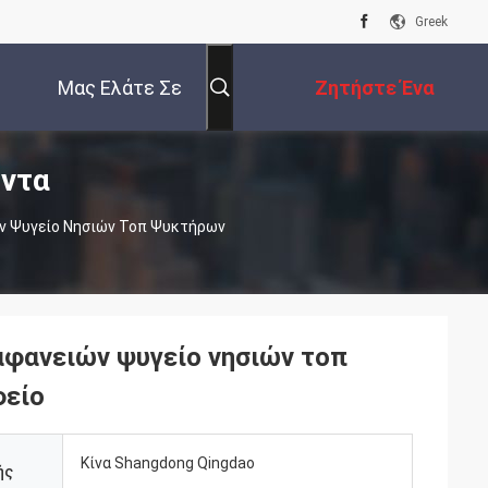
Greek
Μας Ελάτε Σε
Ζητήστε Ένα
ντα
Επαφή Με
Απόσπασμα
ν Ψυγείο Νησιών Τοπ Ψυκτήρων
φανειών ψυγείο νησιών τοπ
φείο
Κίνα Shangdong Qingdao
ής