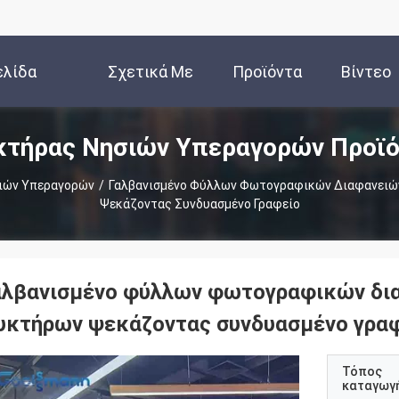
ελίδα
Σχετικά Με
Προϊόντα
Βίντεο
κτήρας Νησιών Υπεραγορών Προϊό
Εμάς
ιών Υπεραγορών
/
Γαλβανισμένο Φύλλων Φωτογραφικών Διαφανειώ
Ψεκάζοντας Συνδυασμένο Γραφείο
αλβανισμένο φύλλων φωτογραφικών δια
υκτήρων ψεκάζοντας συνδυασμένο γρα
Τόπος
καταγωγ