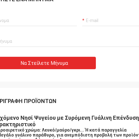
Να Στείλετε Μήνυμα
ΡΙΓΡΑΦΉ ΠΡΟΪΌΝΤΩΝ
χόμενο Νησί Ψυγείου με Συρόμενη Γυάλινη Επένδυσ
ρακτηριστικό
Προαιρετικό χρώμα: Λευκό/μαύρο/γκρι... Ή κατά παραγγελία
Μεγάλο γυάλινο παράθυρο, για ανεμπόδιστη προβολή των προϊόν