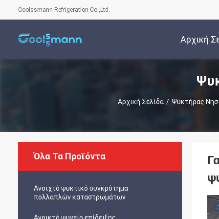
Coolssmann Refrigeration Co.,Ltd.
Αρχική Σ
Ψυ
Αρχική Σελίδα
/
Ψυκτήρας Νησ
Όλα Τα Προϊόντα
Γ
ψ
Ανοιχτό ψυκτικό συγκρότημα
πολλαπλών καταστρωμάτων
Ανοικτό ψυγείο επίδειξης