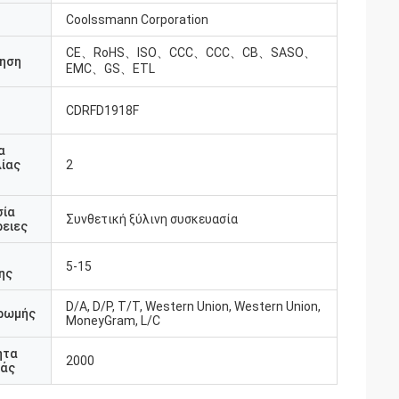
Coolssmann Corporation
CE、RoHS、ISO、CCC、CCC、CB、SASO、
ηση
EMC、GS、ETL
CDRFD1918F
υ
α
ίας
2
σία
Συνθετική ξύλινη συσκευασία
ειες
5-15
ης
D/A, D/P, T/T, Western Union, Western Union,
ρωμής
MoneyGram, L/C
ητα
2000
άς