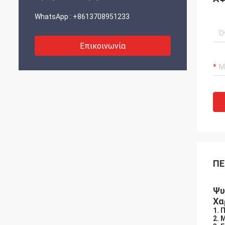
WhatsApp :
+8613708951233
Επικοινωνία
ΠΕ
Ψυ
Χα
1. 
2. 