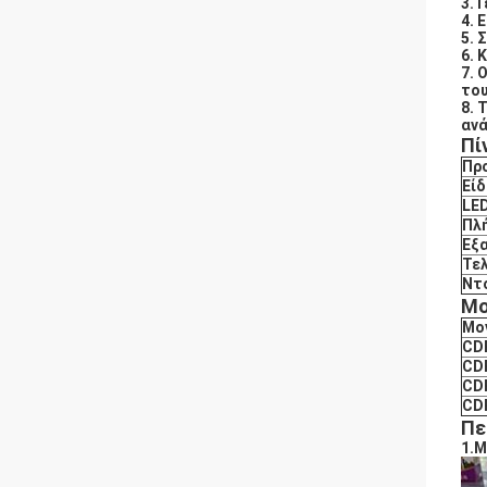
3. 
4. 
5. 
6. 
7. 
του
8. 
ανά
Πί
Πρ
Εί
LE
Πλ
Εξ
Τελ
Ντ
Μο
Μο
CD
CD
CD
CD
Πε
1.Μ