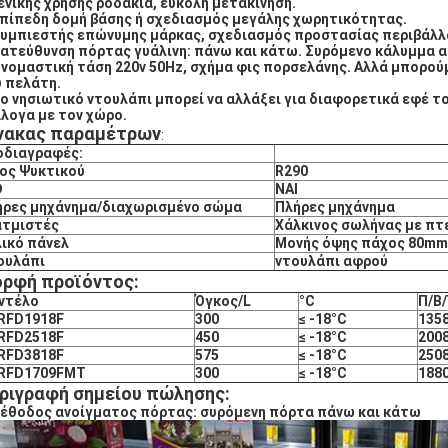
Γενικής χρήσης ροδάκια, εύκολη μετακίνηση.
Επίπεδη δομή βάσης ή σχεδιασμός μεγάλης χωρητικότητας.
Συμπιεστής επώνυμης μάρκας, σχεδιασμός προστασίας περιβάλλ
Κατεύθυνση πόρτας γυάλινη: πάνω και κάτω. Συρόμενο κάλυμμα α
Ονομαστική τάση 220v 50Hz, σχήμα φις πορσελάνης. Αλλά μπορο
 πελάτη.
Το νησιωτικό ντουλάπι μπορεί να αλλάξει για διαφορετικά εφέ 
λογα με τον χώρο.
νακας παραμέτρων
:
οδιαγραφές:
δος Ψυκτικού
R290
D
ΝΑΙ
ήρες μηχάνημα/διαχωρισμένο σώμα
Πλήρες μηχάνημα
ατμιστές
Χάλκινος σωλήνας με πτ
ικό πάνελ
Μονής όψης πάχος 80mm
ουλάπι
ντουλάπι αφρού
ρφή προϊόντος:
ντέλο
Όγκος/L
°C
Π/Β
RFD1918F
300
≤ -18°C
135
RFD2518F
450
≤ -18°C
200
RFD3818F
575
≤ -18°C
250
RFD1709FMT
300
≤ -18°C
188
ριγραφή σημείου πώλησης:
έθοδος ανοίγματος πόρτας: συρόμενη πόρτα πάνω και κάτω