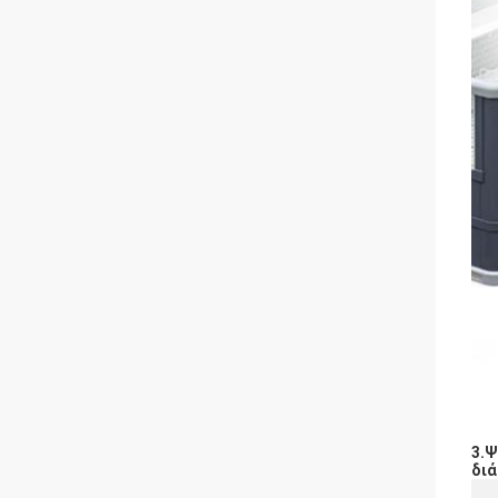
3.Ψ
διά