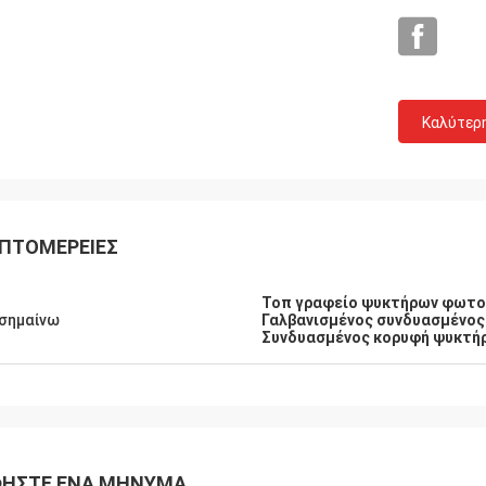
Καλύτερ
Λ***ν
ΠΤΟΜΈΡΕΙΕΣ
τ είναι ευχάριστος συνεργάτης,
νώστης και αισιόδοξος με καλή
Τοπ γραφείο ψυκτήρων φωτο
ς αγγλικής.Τα αγαθά μας
σημαίνω
Γαλβανισμένος συνδυασμένος
ηκαν και αποστέλλονται άμεσα
Συνδυασμένος κορυφή ψυκτήρ
σαν καλά συσκευασμένα και
ε τέλεια λειτουργία..
ΉΣΤΕ ΈΝΑ ΜΉΝΥΜΑ