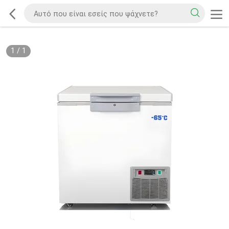
1
/
1