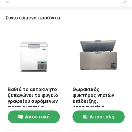
Συνιστώμενα προϊόντα
Βαθιά το αυτοκίνητο
Θωρακικός
Σπίτι
ξεπαγώνει το ψυγείο
ψυκτήρας νησιών
γραφείου συρόμενων
επίδειξης,
πορτών νησιών
κατεψυγμένο
Προϊόντα
θωρακικών
υπεραγορά
Αποστολή
Αποστολή
ψυκτήρων
γλιστρώντας
γραφείο θωρακικών
ερώτησης
ερώτησης
Βίντεο
ψυκτήρων