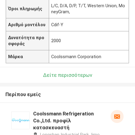
L/C, D/A, D/P, T/T, Western Union, Mo
Όροι πληρωμής
neyGram,
Αριθμό μοντέλου
Cdif-Υ
Δυνατότητα προ
2000
σφοράς
Μάρκα
Coolssmann Corporation
Δείτε περισσότερων
Περίπου εμείς
Coolssmann Refrigeration
Co.,Ltd. προφίλ
κατασκευαστή
Longshan Industrial Park,Jimo