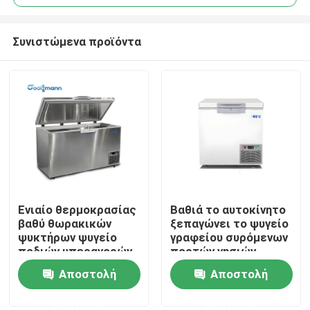
Συνιστώμενα προϊόντα
Ενιαίο θερμοκρασίας
Βαθιά το αυτοκίνητο
Σπίτι
βαθύ θωρακικών
ξεπαγώνει το ψυγείο
ψυκτήρων ψυγείο
γραφείου συρόμενων
ποδιών υπεραγορών
πορτών νησιών
Προϊόντα
διευθετήσιμο
θωρακικών
Αποστολή
Αποστολή
ψυκτήρων
ερώτησης
ερώτησης
Βίντεο