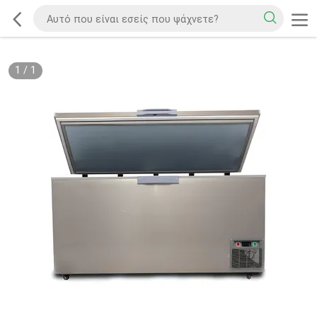
1
/
1