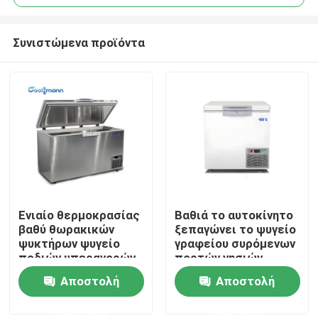
Συνιστώμενα προϊόντα
Ενιαίο θερμοκρασίας
Βαθιά το αυτοκίνητο
Σπίτι
βαθύ θωρακικών
ξεπαγώνει το ψυγείο
ψυκτήρων ψυγείο
γραφείου συρόμενων
ποδιών υπεραγορών
πορτών νησιών
Προϊόντα
διευθετήσιμο
θωρακικών
Αποστολή
Αποστολή
ψυκτήρων
ερώτησης
ερώτησης
Βίντεο