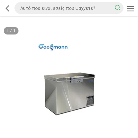
1
/
1