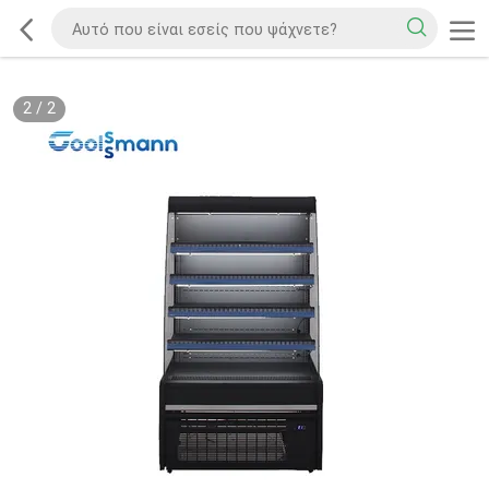
2
/
2