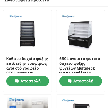
Κάθετο δοχείο ψύξης
650L ανοικτό φυτικό
επίδειξης τροφίμων,
δοχείο ψύξης
ανοικτό γραφείο
ψυγείων Multideck
850L ψυγείων
για την επίδειξη
Σπίτι
επίδειξης κουρτινών
υπεραγορών 1580mm
Αποστολή
Αποστολή
αέρα
ύψος
ερώτησης
ερώτησης
Προϊόντα
Βίντεο