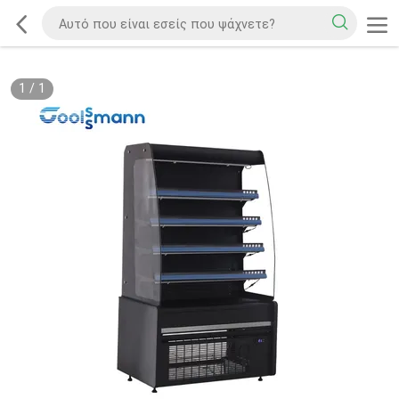
1
/
1