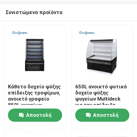
Συνιστώμενα προϊόντα
Κάθετο δοχείο ψύξης
650L ανοικτό φυτικό
επίδειξης τροφίμων,
δοχείο ψύξης
Σπίτι
ανοικτό γραφείο
ψυγείων Multideck
850L ψυγείων
για την επίδειξη
επίδειξης κουρτινών
υπεραγορών 1580mm
Αποστολή
Αποστολή
Προϊόντα
αέρα
ύψος
ερώτησης
ερώτησης
Βίντεο