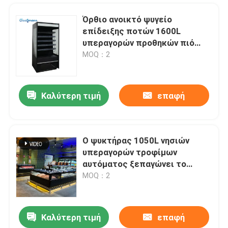
Όρθιο ανοικτό ψυγείο
επίδειξης ποτών 1600L
υπεραγορών προθηκών πιό
ψυχρό
MOQ：2
Καλύτερη τιμή
επαφή
Ο ψυκτήρας 1050L νησιών
υπεραγορών τροφίμων
Σπίτι
αυτόματος ξεπαγώνει το
γλιστρώντας ψυγείο επίπεδου
MOQ：2
γυαλιού
Προϊόντα
Καλύτερη τιμή
επαφή
Ο δίσκος ελέγχει τον εξατμιστήρα κρύας αποθήκευσης, εξατμιστήρας δωματίων αιθουσών παγώματος αέρα
Βίντεο