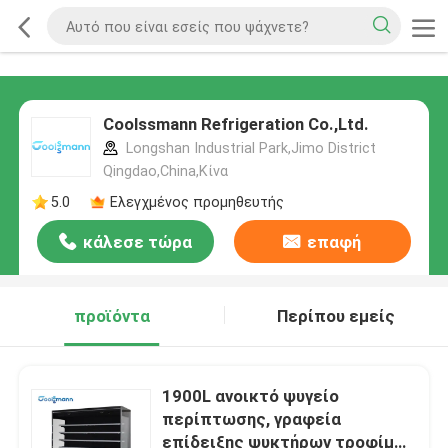
Coolssmann Refrigeration Co.,Ltd.
Longshan Industrial Park,Jimo District
Qingdao,China,Κίνα
5.0
Ελεγχμένος προμηθευτής
κάλεσε τώρα
επαφή
προϊόντα
Περίπου εμείς
1900L ανοικτό ψυγείο
περίπτωσης, γραφεία
επίδειξης ψυκτήρων τροφίμων