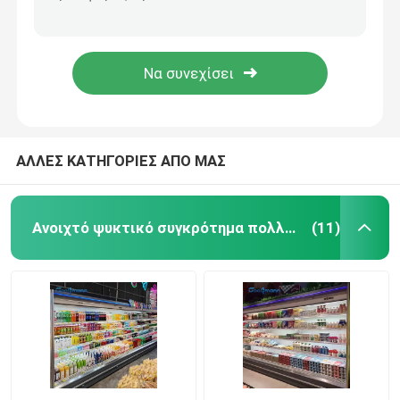
Αέρα εμπόρων ανοικτό γραφείο ψυγείων επίδειξης πιό ψυχρό που δροσίζει την κοίλη δευτερεύουσα επιτροπή γυαλιού
Φυτικό δοχείο ψύξης επίδειξης οδηγήσεων, υπαίθριο ψυγείο γραφείου εμπόρων φρούτων
Ανοικτό ψυγείο προθηκών
1200L Multideck ανοικτή πιό ψυχρή ηλεκτρονική επίδειξη ψυγείων ελεγκτών εμπορική
Αυτόματος ξεπαγώστε την κατεψυγμένη προθήκη επίδειξης, ανοικτό πιό ψυχρό ψυγείο 1200L
Καταψύκτης γυάλινης πόρτας
Ψυκτήρας νησιών υπεραγορών
ΑΛΛΕΣ ΚΑΤΗΓΟΡΙΕΣ ΑΠΟ ΜΑΣ
Καταψύκτης με επίδειξη κρέατος
Ανοιχτό ψυκτικό συγκρότημα πολλαπλών καταστρωμάτων
(11)
Ψυγείο Deli Display
Δοχείο ψύξης επίδειξης τροφίμων
Ψυκτήρας κρύων δωματίων