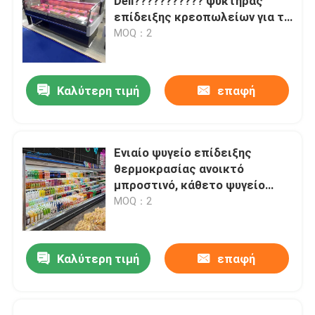
Deli??????????? ψυκτήρας
επίδειξης κρεοπωλείων για το
κατάστημα κρέατος
MOQ：2
Καλύτερη τιμή
επαφή
Ενιαίο ψυγείο επίδειξης
θερμοκρασίας ανοικτό
μπροστινό, κάθετο ψυγείο
περίπτωσης επίδειξης
MOQ：2
Καλύτερη τιμή
επαφή