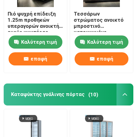
Πιό ψυχρή επίδειξη
Τεσσάρων
1.25m προθηκών
στρώματος ανοικτό
υπεραγορών ανοικτή
μπροστινό
ευρύς ψυκτήρας
κατεψυγμένο
γραφείου λαχανικών
επίδειξης
Καλύτερη τιμή
Καλύτερη τιμή
φρούτων
περίπτωσης αέρα
δοχείο ψύξης ραφιών
κουρτινών
επαφή
επαφή
διευθετήσιμο
Καταψύκτης γυάλινης πόρτας
(10)