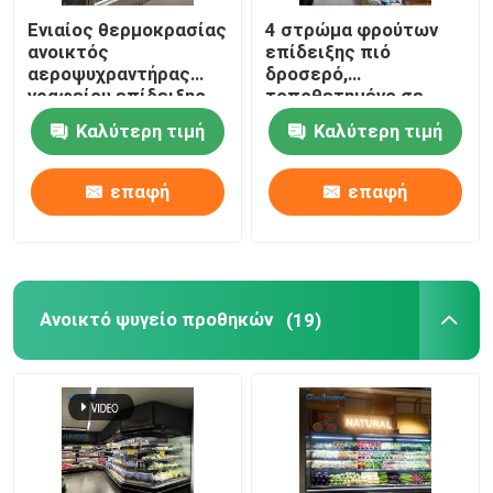
Ενιαίος θερμοκρασίας
4 στρώμα φρούτων
ανοικτός
επίδειξης πιό
αεροψυχραντήρας
δροσερό,
γραφείου επίδειξης
τοποθετημένο σε
πιό ψυχρός κάθετος
στρώματα αέρα
Καλύτερη τιμή
Καλύτερη τιμή
ψυγείο επίδειξης
κουρτινών φυτικό
επαφή
επαφή
Ανοικτό ψυγείο προθηκών
(19)