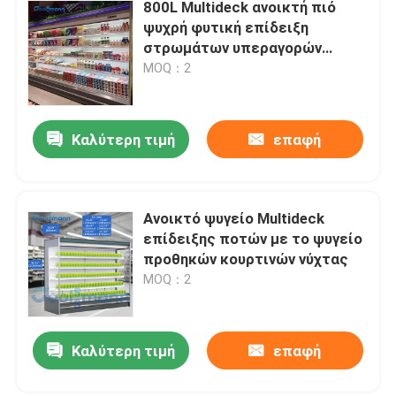
800L Multideck ανοικτή πιό
ψυχρή φυτική επίδειξη
στρωμάτων υπεραγορών
διευθετήσιμη
MOQ：2
Καλύτερη τιμή
επαφή
Ανοικτό ψυγείο Multideck
επίδειξης ποτών με το ψυγείο
προθηκών κουρτινών νύχτας
MOQ：2
Καλύτερη τιμή
επαφή