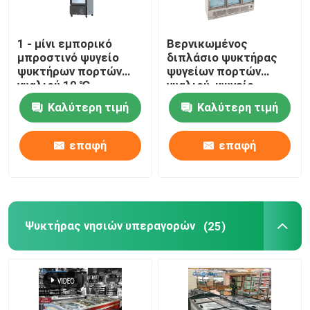
1 - μίνι εμπορικό
Βερνικωμένος
μπροστινό ψυγείο
διπλάσιο ψυκτήρας
ψυκτήρων πορτών
ψυγείων πορτών
γυαλιού 10 ℃
γυαλιού, ψυγείο
επίδειξης ποτών
Καλύτερη τιμή
Καλύτερη τιμή
1260L των οδηγήσεων
επαφή
επαφή
Ψυκτήρας νησιών υπεραγορών
(25)