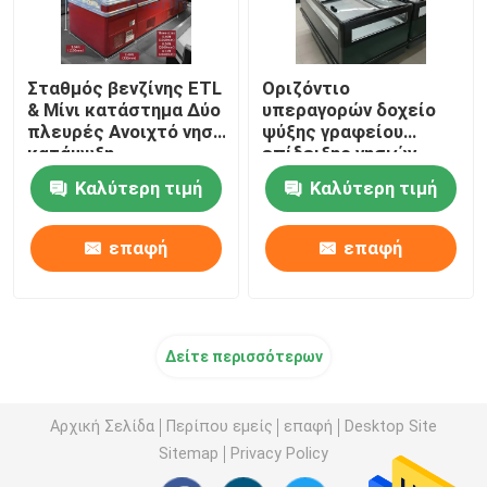
Σταθμός βενζίνης ETL
Οριζόντιο
& Μίνι κατάστημα Δύο
υπεραγορών δοχείο
πλευρές Ανοιχτό νησί
ψύξης γραφείου
κατάψυξη
επίδειξης νησιών
κατεψυγμένο
Καλύτερη τιμή
Καλύτερη τιμή
ψυκτήρας
επαφή
επαφή
Δείτε περισσότερων
Αρχική Σελίδα
Περίπου εμείς
επαφή
Desktop Site
Sitemap
Privacy Policy