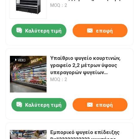
υπεραγορών
MOQ：2
Καλύτερη τιμή
επαφή
Υπαίθριο ψυγείο κουρτινών,
γραφείο 2,2 μέτρων ύψους
υπεραγορών ψυγείων
επίδειξης
MOQ：2
Καλύτερη τιμή
επαφή
Εμπορικό ψυγείο επίδειξης