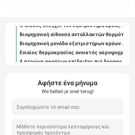
Βιομηχανική αίθουσα ανταλλακτών θερμότητας εξατμιστήρων ψυκτήρων κρύων δωματίων αντιδιαβρωτική
Βιομηχανική μονάδα εξατμιστήρων κρύων δωματίων, σύστημα ψύξης κρύων δωματίων αεροψυχραντήρων
Περίπου εμείς
Ενιαίος θερμοκρασίας ανοικτός αεροψυχραντήρας γραφείου επίδειξης πιό ψυχρός κάθετος
4 στρώμα φρούτων επίδειξης πιό δροσερό, τοποθετημένο σε στρώματα αέρα ψυγείο επίδειξης κουρτινών φυτικό
Γύρος εργοστασίων
Πολυ επιπέδων ανοικτό γραφείο ψυγείων αεροψυχραντήρων υπεραγορών επίδειξης πιό ψυχρό κάθετο
Αυτόματος ξεπαγώστε το ανοικτό πιό ψυχρό γραφείο επίδειξης με το δοχείο ψύξης κουρτινών αέρα αέρα νύχτας
Ποιοτικός έλεγχος
Ανοικτό μπροστινό ψυγείο επίδειξης υπεραγορών, ανοικτό γραφείο ψυγείων Multideck φρούτων κουρτινών αέρα
Ανοικτό πιό ψυχρό γραφείο 719L προθηκών κουρτινών αέρα περιπτώσεων επίδειξης υπεραγορών φρούτων
Μας ελάτε σε επαφή με
Εξατομικεύσιμος ανοικτός ψυκτήρας 1.25m γραφείου ποτών λαχανικών φρούτων επίδειξης πιό ψυχρός ευρέως
Αφήστε ένα μήνυμα
Ψυγείο γραφείου κουρτινών αέρα Multideck των κάθετων ανοικτών οδηγήσεων επίδειξης πιό ψυχρών 2067mm ύψος
We bellen je snel terug!
Ζητήστε ένα απόσπασμα
Κατεψυγμένη κουρτίνα αέρα γραφείου επίδειξης λαχανικών φρούτων 912 - 2352L
4 σαλάτας στρώματα ψυγείων επίδειξης, ανοικτή περίπτωση πιό ψυχρά 1250 * 890 * 2050mm 800L των οδηγήσεων
Αεροψυχραντήρων το ανοικτό επίδειξης πιό ψυχρό γραφείο ψυκτήρων παγετού ελεύθερο αυτόματο ξεπαγώνει
Ανοιχτό ψυκτικό συγκρότημα πολλαπλών καταστρω
Πιό ψυχρός έμπορος επίδειξης ψυγείων ανοικτός με την εναντίον της σύγκρουσης λουρίδα
Υπαίθριο ψυγείο κουρτινών με το φυλλόμορφο ψυγείο περίπτωσης γραφείου ικανότητας ρουλεμάν 60kg
Ανοικτό ψυγείο επίδειξης