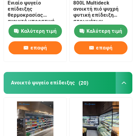
Ενιαίο ψυγείο
800L Multideck
επίδειξης
ανοικτή πιό ψυχρή
δοχείο ψύξης πορτών γυαλιού
θερμοκρασίας
φυτική επίδειξη
ανοικτό μπροστινό,
στρωμάτων
κάθετο ψυγείο
υπεραγορών
Καλύτερη τιμή
Καλύτερη τιμή
περίπτωσης
διευθετήσιμη
Δοχείο ψύξης επίδειξης κέικ
επίδειξης
επαφή
επαφή
Καταψύκτης Επίδειξης Παγωτού
Δοχείο ψύξης Backbar
Ανοικτό ψυγείο επίδειξης
(20)
Βαθύς θωρακικός ψυκτήρας