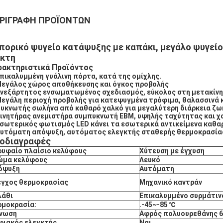
ΡΙΓΡΑΦΉ ΠΡΟΪΌΝΤΩΝ
πορικό ψυγείο κατάψυξης με καπάκι, μεγάλο ψυγείο
κτη
ρακτηριστικά Προϊόντος
Επικαλυμμένη γυάλινη πόρτα, κατά της ομίχλης.
Μεγάλος χώρος αποθήκευσης και όγκος προβολής
Ανεξάρτητος ενσωματωμένος σχεδιασμός, εύκολος στη μετακίνησ
Μεγάλη περιοχή προβολής για κατεψυγμένα τρόφιμα, θαλασσινά
Πυκνωτής σωλήνα από καθαρό χαλκό για μεγαλύτερη διάρκεια ζω
Κινητήρας ανεμιστήρα συμπυκνωτή EBM, υψηλής ταχύτητας και 
Εσωτερικός φωτισμός LED κάνει τα εσωτερικά αντικείμενα καθαρ
Αυτόματη απόψυξη, αυτόματος ελεγκτής σταθερής θερμοκρασίας
οδιαγραφές
ρυφαίο πλαίσιο κελύφους
Χύτευση με έγχυση
ώμα κελύφους
Λευκό
όψυξη
Αυτόματη
εγχος θερμοκρασίας
Μηχανικό καντράν
λάθι
Επικαλυμμένο συρμάτιν
ρμοκρασία:
.-45~-85 ℃
νωση
Αφρός πολυουρεθάνης 
φιακός ελεγκτής
Ναι