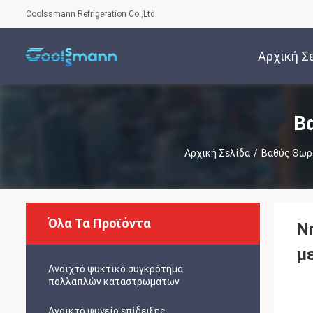
Coolssmann Refrigeration Co.,Ltd.
Αρχική Σ
Β
Αρχική Σελίδα
/
Βαθύς Θωρ
Όλα Τα Προϊόντα
Ν
μ
Ανοιχτό ψυκτικό συγκρότημα
πολλαπλών καταστρωμάτων
Ανοικτό ψυγείο επίδειξης