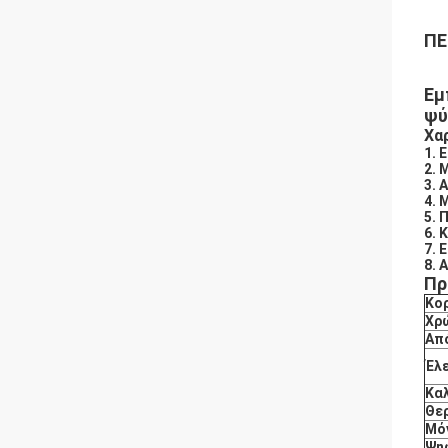
ΠΕ
Εμ
ψύ
Χα
1. 
2. 
3. 
4. 
5. 
6. 
7. 
8. 
Πρ
Κο
Χρ
Απ
Έλ
Κα
Θε
Μό
Ψη