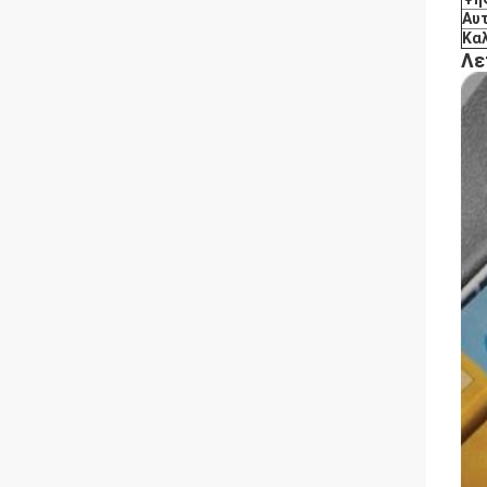
Αυ
Κα
Λε