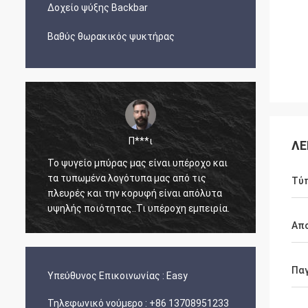
Δοχείο ψύξης Backbar
Βαθύς θωρακικός ψυκτήρας
Π***ι
ΛΕ
Το ψυγείο μπύρας μας είναι υπέροχο και
Ο Άρνολντ είναι
τα τυπωμένα λογότυπα μας από τις
άμεσος, γνώστης
Τύ
πλευρές και την κορυφή είναι απόλυτα
γνώση της αγγλι
υψηλής ποιότητας..Τι υπέροχη εμπειρία.
ετοιμάστηκαν κα
και έφτασαν καλ
Απ
ανέπαφα με τέλει
Πα
Υπεύθυνος Επικοινωνίας :
Easy
Τηλεφωνικό νούμερο :
+86 13708951233