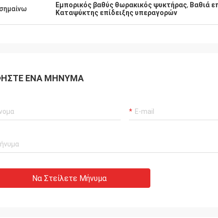
Εμπορικός βαθύς θωρακικός ψυκτήρας
,
Βαθιά ε
σημαίνω
Καταψύκτης επίδειξης υπεραγορών
ΉΣΤΕ ΈΝΑ ΜΉΝΥΜΑ
Να Στείλετε Μήνυμα