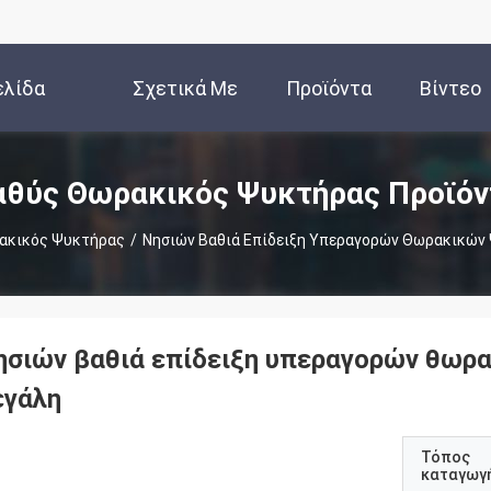
ελίδα
Σχετικά Με
Προϊόντα
Βίντεο
Εμάς
αθύς Θωρακικός Ψυκτήρας Προϊόν
ακικός Ψυκτήρας
/
Νησιών Βαθιά Επίδειξη Υπεραγορών Θωρακικών
ησιών βαθιά επίδειξη υπεραγορών θωρ
εγάλη
Τόπος
καταγωγ