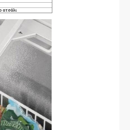
ο ατσάλι