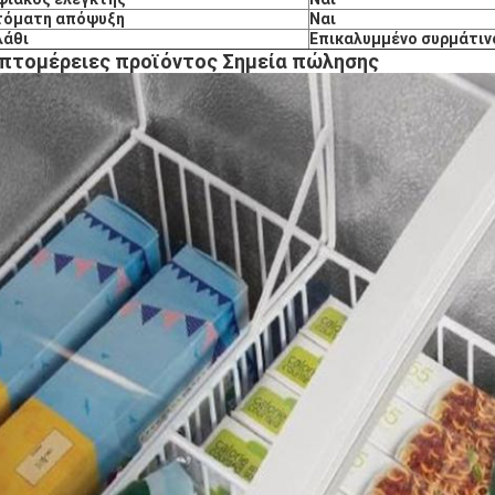
τόματη απόψυξη
Ναι
λάθι
Επικαλυμμένο συρμάτιν
πτομέρειες προϊόντος Σημεία πώλησης