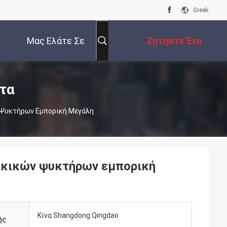
Greek
Μας Ελάτε Σε
Ζητήστε Ένα
Επαφή Με
Απόσπασμα
τα
 Ψυκτήρων Εμπορική Μεγάλη
ακικών ψυκτήρων εμπορική
Κίνα Shangdong Qingdao
ής