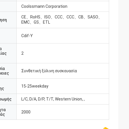
Coolssmann Corporation
CE、RoHS、ISO、CCC、CCC、CB、SASO、
ηση
EMC、GS、ETL
Cdif-Υ
υ
α
ίας
2
σία
Συνθετική ξύλινη συσκευασία
ειες
15-25weekday
ης
ρωμής
L/C, D/A, D/P, T/T, Western Union, ,
ητα
2000
άς